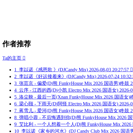
作者推荐
Ta的主页

1
李以诺《感恩歌 》(DJCandy Mix)
2026-08-03 20:27:57

2
李以诺《好运接着来》(DJCandy Mix)
2026-07-24 10:32:
3
张芸京 - 偏爱(Dj熊 FunkyHouse Mix 2026 国语男)咚鼓
2
4
云序 - 江西的西(Dj小凯 Electro Mix 2026 国语女)
2026-0
5
洛尘鞅 - 最后一页(Xnan FunkyHouse Mix 2026 国语女
6
梁心颐 - 下雨天(Dj阿怪 Electro Mix 2026 国语女)
2026-0
7
蒋雪儿 - 爱河(Dj熊 FunkyHouse Mix 2026 国语女)咚鼓
2
8
弹唱小蓉 - 不后悔遇到你(Dj熊 FunkyHouse Mix 2026
9
艾比利 - 一个人想着一个人(Dj熊 FunkyHouse Mix 20
10
李以诺《家乡的河水》(DJ Candy Club Mix 2026 国语