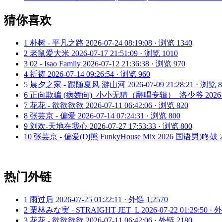
猜你喜欢
1
朴树 - 平凡之路
2026-07-24 08:19:08 · 浏览 1340
2
老鼠爱大米
2026-07-17 21:51:09 · 浏览 1010
3
02 - Isao Family
2026-07-12 21:36:38 · 浏览 970
4
祈祷
2026-07-14 09:26:54 · 浏览 960
5
晨夕之家 - 跟随夏风 游山河
2026-07-09 21:28:21 · 浏览 
6
正向欺骗 (病娇向)_小小无猜（翻唱专辑）_洛少爷
2026
7
花花 - 欲欲欲欲
2026-07-11 06:42:06 · 浏览 820
8
张芸京 - 偏爱
2026-07-14 07:24:31 · 浏览 800
9
刘欢-天地在我心
2026-07-27 17:53:33 · 浏览 800
10
张芸京 - 偏爱(Dj熊 FunkyHouse Mix 2026 国语男)咚鼓
热门外链
1
雨过后
2026-07-25 01:22:11 · 外链 1,2570
2
栗林みな実 - STRAIGHT JET_L
2026-07-22 01:29:50 ·
3
花花 - 欲欲欲欲
2026-07-11 06:42:06 · 外链 2180