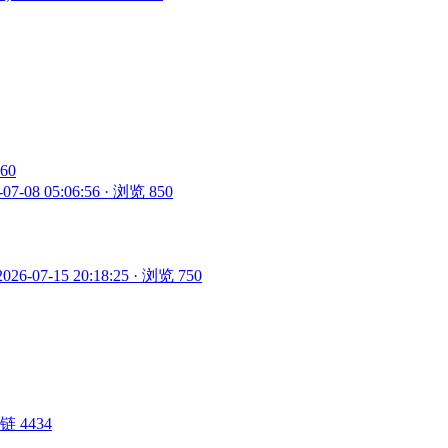
860
-07-08 05:06:56 · 浏览 850
2026-07-15 20:18:25 · 浏览 750
 外链 4434