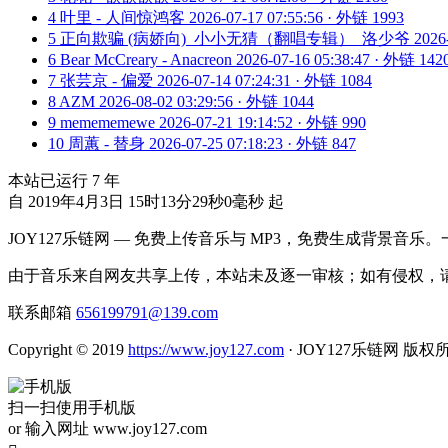
4
叶里 - 人间惊鸿客
2026-07-17 07:55:56 · 外链 1993
5
正向欺骗 (病娇向)_小小无猜（翻唱专辑）_洛少爷
2026
6
Bear McCreary - Anacreon
2026-07-16 05:38:47 · 外链 142
7
张芸京 - 偏爱
2026-07-14 07:24:31 · 外链 1084
8
AZM
2026-08-02 03:29:56 · 外链 1044
9
memememewe
2026-07-21 19:14:52 · 外链 990
10
周蕙 - 替身
2026-07-25 07:18:23 · 外链 847
本站已运行
7
年
自 2019年4月3日 15时13分29秒0毫秒 起
JOY127乐链网 — 免费上传音乐与 MP3，免费生成背景音乐
由于音乐来自网友共享上传，本站未及逐一审核；如有侵权，请
联系邮箱
656199791@139.com
Copyright © 2019
https://www.joy127.com
· JOY127乐链网 版权
扫一扫使用手机版
or 输入网址 www.joy127.com