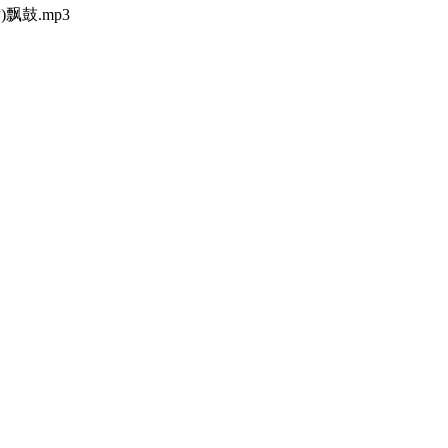
女)飘鼓.mp3