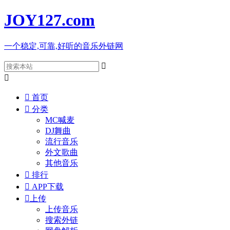
JOY127
.com
一个稳定,可靠,好听的音乐外链网



首页

分类
MC喊麦
DJ舞曲
流行音乐
外文歌曲
其他音乐

排行

APP下载

上传
上传音乐
搜索外链