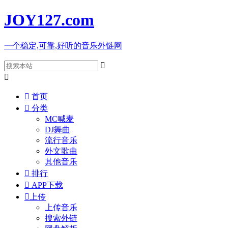
JOY127
.com
一个稳定,可靠,好听的音乐外链网



首页

分类
MC喊麦
DJ舞曲
流行音乐
外文歌曲
其他音乐

排行

APP下载

上传
上传音乐
搜索外链