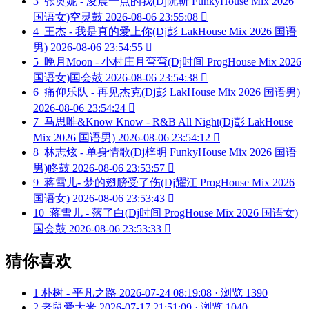
3
张奥妮 - 凌晨一点的我(Dj阮靳 FunkyHouse Mix 2026
国语女)空灵鼓
2026-08-06 23:55:08

4
王杰 - 我是真的爱上你(Dj彭 LakHouse Mix 2026 国语
男)
2026-08-06 23:54:55

5
晚月Moon - 小村庄月弯弯(Dj时间 ProgHouse Mix 2026
国语女)国会鼓
2026-08-06 23:54:38

6
痛仰乐队 - 再见杰克(Dj彭 LakHouse Mix 2026 国语男)
2026-08-06 23:54:24

7
马思唯&Know Know - R&B All Night(Dj彭 LakHouse
Mix 2026 国语男)
2026-08-06 23:54:12

8
林志炫 - 单身情歌(Dj梓明 FunkyHouse Mix 2026 国语
男)咚鼓
2026-08-06 23:53:57

9
蒋雪儿- 梦的翅膀受了伤(Dj耀江 ProgHouse Mix 2026
国语女)
2026-08-06 23:53:43

10
蒋雪儿 - 落了白(Dj时间 ProgHouse Mix 2026 国语女)
国会鼓
2026-08-06 23:53:33

猜你喜欢
1
朴树 - 平凡之路
2026-07-24 08:19:08 · 浏览 1390
2
老鼠爱大米
2026-07-17 21:51:09 · 浏览 1040