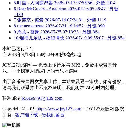
5
叶里 - 人间惊鸿客
2026-07-17 07:55:56 · 外链 2014
6
Bear McCreary - Anacreon
2026-07-16 05:38:47 · 外链
1430
7
张芸京 - 偏爱
2026-07-14 07:24:31 · 外链 1119
8
memememewe
2026-07-21 19:14:52 · 外链 990
9
周蕙 - 替身
2026-07-25 07:18:23 · 外链 864
10
烟把儿乐队 - 纸短情长
2026-07-19 09:55:07 · 外链 854
本站已运行
7
年
自 2019年4月3日 15时13分29秒0毫秒 起
JOY127乐链网 — 免费上传音乐与 MP3，免费生成背景音
乐。一个稳定,可靠,好听的音乐外链网
由于音乐来自网友共享上传，本站未及逐一审核；如有侵权，
请与我们联系并出示版权证明，我们将在 24 小时内处理。
联系邮箱
656199791@139.com
Copyright © 2019
https://www.joy127.com
· JOY127乐链网 版权
所有
·
客户端下载
·
给我们留言