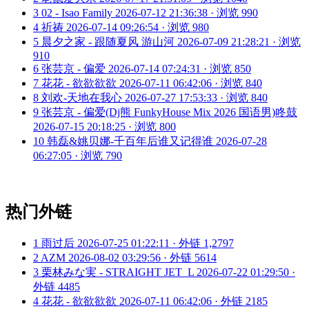
3
02 - Isao Family
2026-07-12 21:36:38 · 浏览 990
4
祈祷
2026-07-14 09:26:54 · 浏览 980
5
晨夕之家 - 跟随夏风 游山河
2026-07-09 21:28:21 · 浏览
910
6
张芸京 - 偏爱
2026-07-14 07:24:31 · 浏览 850
7
花花 - 欲欲欲欲
2026-07-11 06:42:06 · 浏览 840
8
刘欢-天地在我心
2026-07-27 17:53:33 · 浏览 840
9
张芸京 - 偏爱(Dj熊 FunkyHouse Mix 2026 国语男)咚鼓
2026-07-15 20:18:25 · 浏览 800
10
韩磊&姚贝娜-千百年后谁又记得谁
2026-07-28
06:27:05 · 浏览 790
热门外链
1
雨过后
2026-07-25 01:22:11 · 外链 1,2797
2
AZM
2026-08-02 03:29:56 · 外链 5614
3
栗林みな実 - STRAIGHT JET_L
2026-07-22 01:29:50 ·
外链 4485
4
花花 - 欲欲欲欲
2026-07-11 06:42:06 · 外链 2185