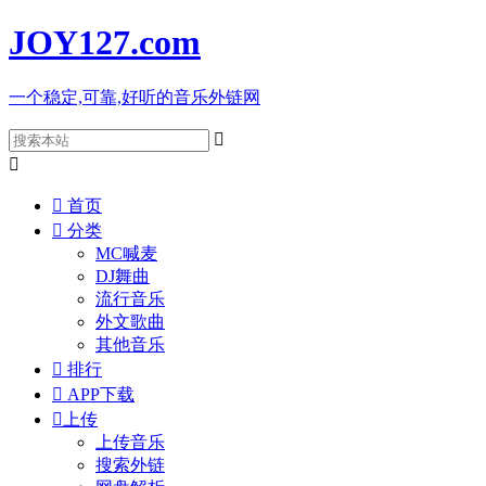
JOY127
.com
一个稳定,可靠,好听的音乐外链网



首页

分类
MC喊麦
DJ舞曲
流行音乐
外文歌曲
其他音乐

排行

APP下载

上传
上传音乐
搜索外链