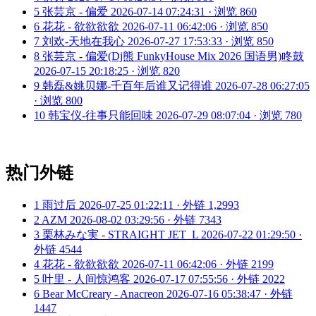
5
张芸京 - 偏爱
2026-07-14 07:24:31 · 浏览 860
6
花花 - 欲欲欲欲
2026-07-11 06:42:06 · 浏览 850
7
刘欢-天地在我心
2026-07-27 17:53:33 · 浏览 850
8
张芸京 - 偏爱(Dj熊 FunkyHouse Mix 2026 国语男)咚鼓
2026-07-15 20:18:25 · 浏览 820
9
韩磊&姚贝娜-千百年后谁又记得谁
2026-07-28 06:27:05
· 浏览 800
10
韩宝仪-往事只能回味
2026-07-29 08:07:04 · 浏览 780
热门外链
1
雨过后
2026-07-25 01:22:11 · 外链 1,2993
2
AZM
2026-08-02 03:29:56 · 外链 7343
3
栗林みな実 - STRAIGHT JET_L
2026-07-22 01:29:50 ·
外链 4544
4
花花 - 欲欲欲欲
2026-07-11 06:42:06 · 外链 2199
5
叶里 - 人间惊鸿客
2026-07-17 07:55:56 · 外链 2022
6
Bear McCreary - Anacreon
2026-07-16 05:38:47 · 外链
1447