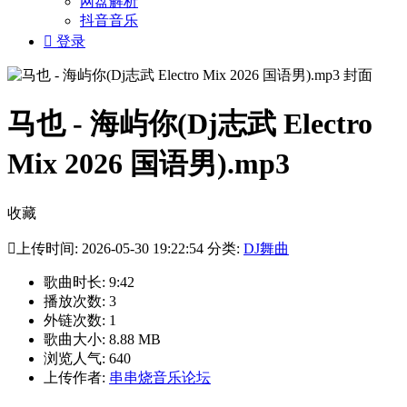
网盘解析
抖音音乐

登录
马也 - 海屿你(Dj志武 Electro
Mix 2026 国语男).mp3
收藏

上传时间: 2026-05-30 19:22:54 分类:
DJ舞曲
歌曲时长: 9:42
播放次数: 3
外链次数: 1
歌曲大小: 8.88 MB
浏览人气: 640
上传作者:
串串烧音乐论坛