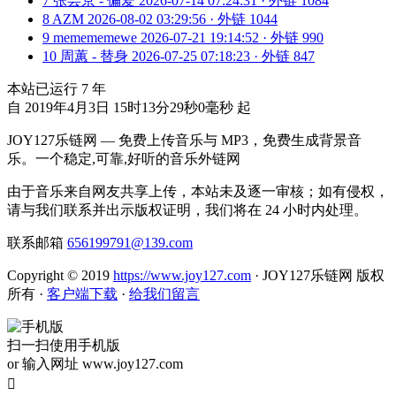
7
张芸京 - 偏爱
2026-07-14 07:24:31 · 外链 1084
8
AZM
2026-08-02 03:29:56 · 外链 1044
9
memememewe
2026-07-21 19:14:52 · 外链 990
10
周蕙 - 替身
2026-07-25 07:18:23 · 外链 847
本站已运行
7
年
自 2019年4月3日 15时13分29秒0毫秒 起
JOY127乐链网 — 免费上传音乐与 MP3，免费生成背景音
乐。一个稳定,可靠,好听的音乐外链网
由于音乐来自网友共享上传，本站未及逐一审核；如有侵权，
请与我们联系并出示版权证明，我们将在 24 小时内处理。
联系邮箱
656199791@139.com
Copyright © 2019
https://www.joy127.com
· JOY127乐链网 版权
所有
·
客户端下载
·
给我们留言
扫一扫使用手机版
or 输入网址 www.joy127.com
