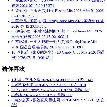
5
洛尘鞅 - 最后一页(Xnan FunkyHouse Mix 2026 国语女)
咚鼓
2026-07-15 20:17:37

6
梁心颐 - 下雨天(Dj阿怪 Electro Mix 2026 国语女)
2026-
07-15 20:17:17

7
蒋雪儿 - 爱河(Dj熊 FunkyHouse Mix 2026 国语女)咚鼓
2026-07-15 20:16:55

8
弹唱小蓉 - 不后悔遇到你(Dj熊 FunkyHouse Mix 2026
国语女)咚鼓
2026-07-15 20:16:33

9
艾比利 - 一个人想着一个人(Dj熊 FunkyHouse Mix
2026 国语合唱)空灵鼓
2026-07-15 20:16:09

10
李以诺《家乡的河水》(DJ Candy Club Mix 2026 国语
男)
2026-07-15 19:01:43

猜你喜欢
1
朴树 - 平凡之路
2026-07-24 08:19:08 · 浏览 1340
2
老鼠爱大米
2026-07-17 21:51:09 · 浏览 1010
3
02 - Isao Family
2026-07-12 21:36:38 · 浏览 970
4
祈祷
2026-07-14 09:26:54 · 浏览 960
5
晨夕之家 - 跟随夏风 游山河
2026-07-09 21:28:21 · 浏览
860