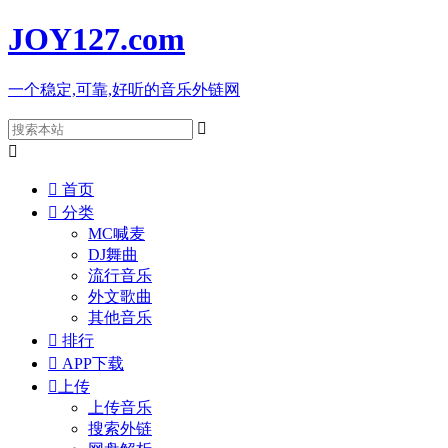
JOY127
.com
一个稳定,可靠,好听的音乐外链网



首页

分类
MC喊麦
DJ舞曲
流行音乐
外文歌曲
其他音乐

排行

APP下载

上传
上传音乐
搜索外链