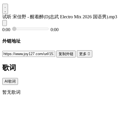
试听
宋佳野 - 醒着醉(Dj志武 Electro Mix 2026 国语男).mp3
0:00
0:00
外链地址
复制外链
更多

歌词
AI歌词
暂无歌词