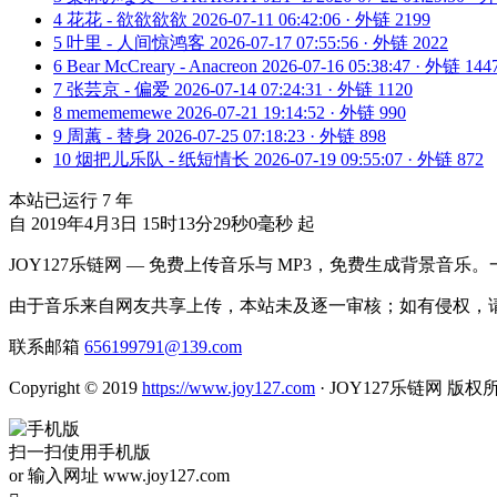
4
花花 - 欲欲欲欲
2026-07-11 06:42:06 · 外链 2199
5
叶里 - 人间惊鸿客
2026-07-17 07:55:56 · 外链 2022
6
Bear McCreary - Anacreon
2026-07-16 05:38:47 · 外链 144
7
张芸京 - 偏爱
2026-07-14 07:24:31 · 外链 1120
8
memememewe
2026-07-21 19:14:52 · 外链 990
9
周蕙 - 替身
2026-07-25 07:18:23 · 外链 898
10
烟把儿乐队 - 纸短情长
2026-07-19 09:55:07 · 外链 872
本站已运行
7
年
自 2019年4月3日 15时13分29秒0毫秒 起
JOY127乐链网 — 免费上传音乐与 MP3，免费生成背景音乐
由于音乐来自网友共享上传，本站未及逐一审核；如有侵权，请
联系邮箱
656199791@139.com
Copyright © 2019
https://www.joy127.com
· JOY127乐链网 版权
扫一扫使用手机版
or 输入网址 www.joy127.com