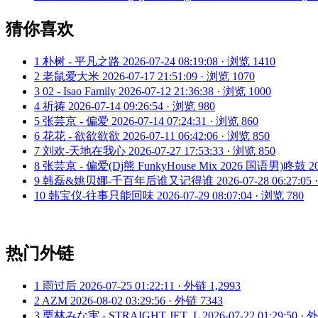
猜你喜欢
1
朴树 - 平凡之路
2026-07-24 08:19:08 · 浏览 1410
2
老鼠爱大米
2026-07-17 21:51:09 · 浏览 1070
3
02 - Isao Family
2026-07-12 21:36:38 · 浏览 1000
4
祈祷
2026-07-14 09:26:54 · 浏览 980
5
张芸京 - 偏爱
2026-07-14 07:24:31 · 浏览 860
6
花花 - 欲欲欲欲
2026-07-11 06:42:06 · 浏览 850
7
刘欢-天地在我心
2026-07-27 17:53:33 · 浏览 850
8
张芸京 - 偏爱(Dj熊 FunkyHouse Mix 2026 国语男)咚鼓
2
9
韩磊&姚贝娜-千百年后谁又记得谁
2026-07-28 06:27:05
10
韩宝仪-往事只能回味
2026-07-29 08:07:04 · 浏览 780
热门外链
1
雨过后
2026-07-25 01:22:11 · 外链 1,2993
2
AZM
2026-08-02 03:29:56 · 外链 7343
3
栗林みな実 - STRAIGHT JET_L
2026-07-22 01:29:50 ·