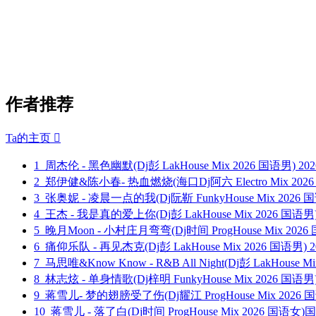
作者推荐
Ta的主页

1
周杰伦 - 黑色幽默(Dj彭 LakHouse Mix 2026 国语男)
202
2
郑伊健&陈小春- 热血燃烧(海口Dj阿六 Electro Mix 202
3
张奥妮 - 凌晨一点的我(Dj阮靳 FunkyHouse Mix 2026
4
王杰 - 我是真的爱上你(Dj彭 LakHouse Mix 2026 国语男
5
晚月Moon - 小村庄月弯弯(Dj时间 ProgHouse Mix 20
6
痛仰乐队 - 再见杰克(Dj彭 LakHouse Mix 2026 国语男)
2
7
马思唯&Know Know - R&B All Night(Dj彭 LakHouse M
8
林志炫 - 单身情歌(Dj梓明 FunkyHouse Mix 2026 国语
9
蒋雪儿- 梦的翅膀受了伤(Dj耀江 ProgHouse Mix 2026 
10
蒋雪儿 - 落了白(Dj时间 ProgHouse Mix 2026 国语女