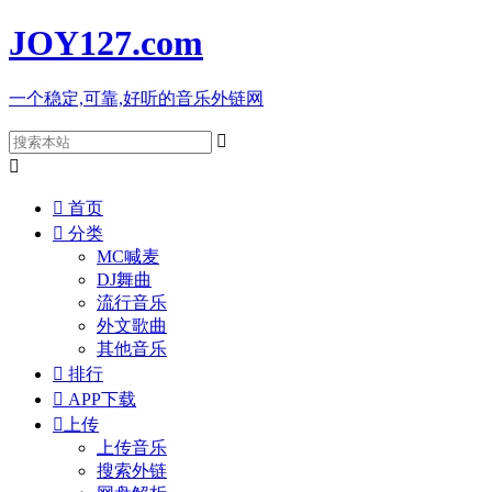
JOY127
.com
一个稳定,可靠,好听的音乐外链网



首页

分类
MC喊麦
DJ舞曲
流行音乐
外文歌曲
其他音乐

排行

APP下载

上传
上传音乐
搜索外链