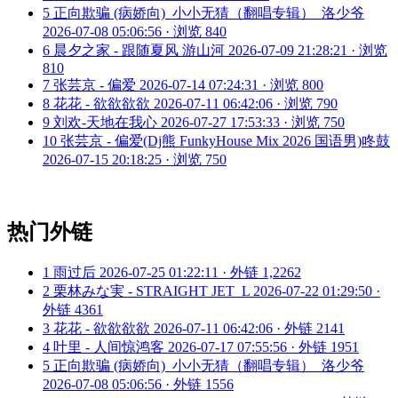
5
正向欺骗 (病娇向)_小小无猜（翻唱专辑）_洛少爷
2026-07-08 05:06:56 · 浏览 840
6
晨夕之家 - 跟随夏风 游山河
2026-07-09 21:28:21 · 浏览
810
7
张芸京 - 偏爱
2026-07-14 07:24:31 · 浏览 800
8
花花 - 欲欲欲欲
2026-07-11 06:42:06 · 浏览 790
9
刘欢-天地在我心
2026-07-27 17:53:33 · 浏览 750
10
张芸京 - 偏爱(Dj熊 FunkyHouse Mix 2026 国语男)咚鼓
2026-07-15 20:18:25 · 浏览 750
热门外链
1
雨过后
2026-07-25 01:22:11 · 外链 1,2262
2
栗林みな実 - STRAIGHT JET_L
2026-07-22 01:29:50 ·
外链 4361
3
花花 - 欲欲欲欲
2026-07-11 06:42:06 · 外链 2141
4
叶里 - 人间惊鸿客
2026-07-17 07:55:56 · 外链 1951
5
正向欺骗 (病娇向)_小小无猜（翻唱专辑）_洛少爷
2026-07-08 05:06:56 · 外链 1556