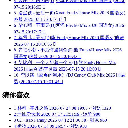
4
云序 - 江西的西(Dj小凯 Electro Mix 2026 国语女)
2026-
07-15 20:18:03

5
洛尘鞅 - 最后一页(Xnan FunkyHouse Mix 2026 国语女)
咚鼓
2026-07-15 20:17:37

6
梁心颐 - 下雨天(Dj阿怪 Electro Mix 2026 国语女)
2026-
07-15 20:17:17

7
蒋雪儿 - 爱河(Dj熊 FunkyHouse Mix 2026 国语女)咚鼓
2026-07-15 20:16:55

8
弹唱小蓉 - 不后悔遇到你(Dj熊 FunkyHouse Mix 2026
国语女)咚鼓
2026-07-15 20:16:33

9
艾比利 - 一个人想着一个人(Dj熊 FunkyHouse Mix
2026 国语合唱)空灵鼓
2026-07-15 20:16:09

10
李以诺《家乡的河水》(DJ Candy Club Mix 2026 国语
男)
2026-07-15 19:01:43

猜你喜欢
1
朴树 - 平凡之路
2026-07-24 08:19:08 · 浏览 1320
2
老鼠爱大米
2026-07-17 21:51:09 · 浏览 980
3
02 - Isao Family
2026-07-12 21:36:38 · 浏览 960
4
祈祷
2026-07-14 09:26:54 · 浏览 910