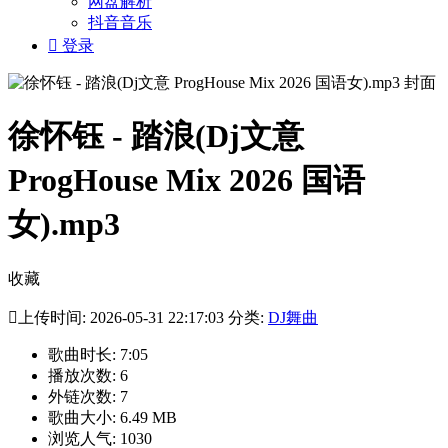
网盘解析
抖音音乐

登录
徐怀钰 - 踏浪(Dj文意
ProgHouse Mix 2026 国语
女).mp3
收藏

上传时间: 2026-05-31 22:17:03 分类:
DJ舞曲
歌曲时长: 7:05
播放次数: 6
外链次数: 7
歌曲大小: 6.49 MB
浏览人气: 1030