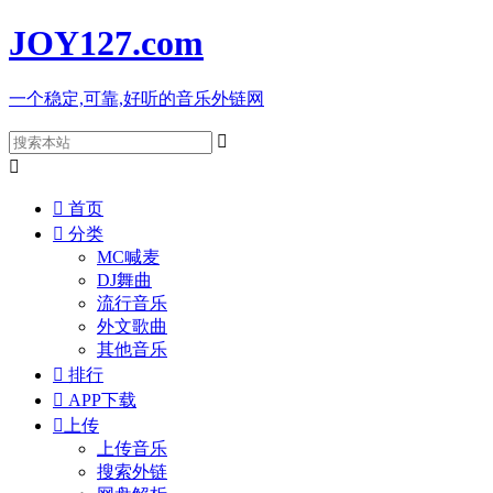
JOY127
.com
一个稳定,可靠,好听的音乐外链网



首页

分类
MC喊麦
DJ舞曲
流行音乐
外文歌曲
其他音乐

排行

APP下载

上传
上传音乐
搜索外链