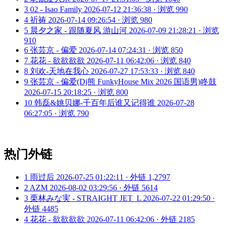
3
02 - Isao Family
2026-07-12 21:36:38 · 浏览 990
4
祈祷
2026-07-14 09:26:54 · 浏览 980
5
晨夕之家 - 跟随夏风 游山河
2026-07-09 21:28:21 · 浏览
910
6
张芸京 - 偏爱
2026-07-14 07:24:31 · 浏览 850
7
花花 - 欲欲欲欲
2026-07-11 06:42:06 · 浏览 840
8
刘欢-天地在我心
2026-07-27 17:53:33 · 浏览 840
9
张芸京 - 偏爱(Dj熊 FunkyHouse Mix 2026 国语男)咚鼓
2026-07-15 20:18:25 · 浏览 800
10
韩磊&姚贝娜-千百年后谁又记得谁
2026-07-28
06:27:05 · 浏览 790
热门外链
1
雨过后
2026-07-25 01:22:11 · 外链 1,2797
2
AZM
2026-08-02 03:29:56 · 外链 5614
3
栗林みな実 - STRAIGHT JET_L
2026-07-22 01:29:50 ·
外链 4485
4
花花 - 欲欲欲欲
2026-07-11 06:42:06 · 外链 2185