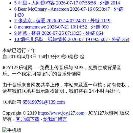
5
叶里 - 人间惊鸿客
2026-07-17 07:55:56 · 外链 2014
6
Bear McCreary - Anacreon
2026-07-16 05:38:47 · 外链
1430
7
张芸京 - 偏爱
2026-07-14 07:24:31 · 外链 1119
8
memememewe
2026-07-21 19:14:52 · 外链 990
9
周蕙 - 替身
2026-07-25 07:18:23 · 外链 864
10
烟把儿乐队 - 纸短情长
2026-07-19 09:55:07 · 外链 854
本站已运行
7
年
自 2019年4月3日 15时13分29秒0毫秒 起
JOY127乐链网 — 免费上传音乐与 MP3，免费生成背景音
乐。一个稳定,可靠,好听的音乐外链网
由于音乐来自网友共享上传，本站未及逐一审核；如有侵权，
请与我们联系并出示版权证明，我们将在 24 小时内处理。
联系邮箱
656199791@139.com
Copyright © 2019
https://www.joy127.com
· JOY127乐链网 版权
所有
·
客户端下载
·
给我们留言