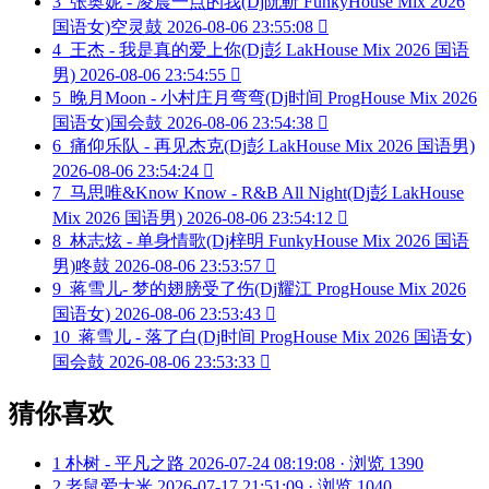
3
张奥妮 - 凌晨一点的我(Dj阮靳 FunkyHouse Mix 2026
国语女)空灵鼓
2026-08-06 23:55:08

4
王杰 - 我是真的爱上你(Dj彭 LakHouse Mix 2026 国语
男)
2026-08-06 23:54:55

5
晚月Moon - 小村庄月弯弯(Dj时间 ProgHouse Mix 2026
国语女)国会鼓
2026-08-06 23:54:38

6
痛仰乐队 - 再见杰克(Dj彭 LakHouse Mix 2026 国语男)
2026-08-06 23:54:24

7
马思唯&Know Know - R&B All Night(Dj彭 LakHouse
Mix 2026 国语男)
2026-08-06 23:54:12

8
林志炫 - 单身情歌(Dj梓明 FunkyHouse Mix 2026 国语
男)咚鼓
2026-08-06 23:53:57

9
蒋雪儿- 梦的翅膀受了伤(Dj耀江 ProgHouse Mix 2026
国语女)
2026-08-06 23:53:43

10
蒋雪儿 - 落了白(Dj时间 ProgHouse Mix 2026 国语女)
国会鼓
2026-08-06 23:53:33

猜你喜欢
1
朴树 - 平凡之路
2026-07-24 08:19:08 · 浏览 1390
2
老鼠爱大米
2026-07-17 21:51:09 · 浏览 1040