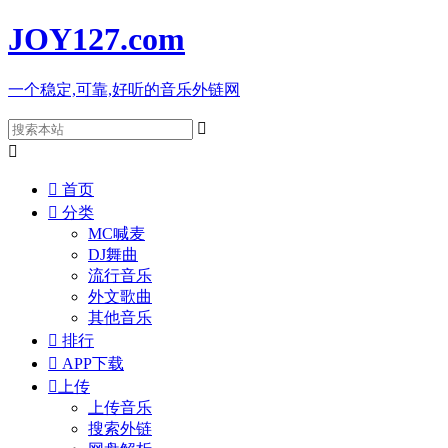
JOY127
.com
一个稳定,可靠,好听的音乐外链网



首页

分类
MC喊麦
DJ舞曲
流行音乐
外文歌曲
其他音乐

排行

APP下载

上传
上传音乐
搜索外链