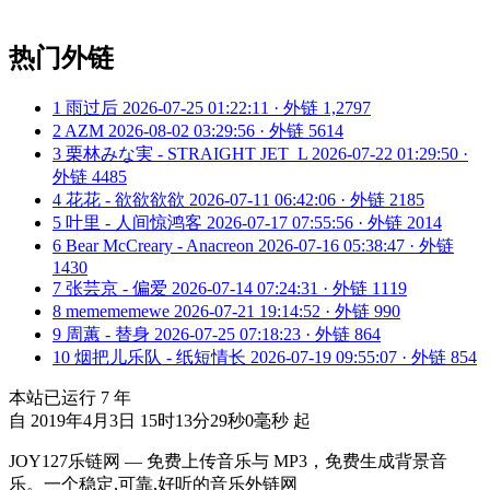
热门外链
1
雨过后
2026-07-25 01:22:11 · 外链 1,2797
2
AZM
2026-08-02 03:29:56 · 外链 5614
3
栗林みな実 - STRAIGHT JET_L
2026-07-22 01:29:50 ·
外链 4485
4
花花 - 欲欲欲欲
2026-07-11 06:42:06 · 外链 2185
5
叶里 - 人间惊鸿客
2026-07-17 07:55:56 · 外链 2014
6
Bear McCreary - Anacreon
2026-07-16 05:38:47 · 外链
1430
7
张芸京 - 偏爱
2026-07-14 07:24:31 · 外链 1119
8
memememewe
2026-07-21 19:14:52 · 外链 990
9
周蕙 - 替身
2026-07-25 07:18:23 · 外链 864
10
烟把儿乐队 - 纸短情长
2026-07-19 09:55:07 · 外链 854
本站已运行
7
年
自 2019年4月3日 15时13分29秒0毫秒 起
JOY127乐链网 — 免费上传音乐与 MP3，免费生成背景音
乐。一个稳定,可靠,好听的音乐外链网