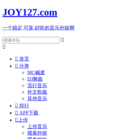
JOY127
.com
一个稳定,可靠,好听的音乐外链网



首页

分类
MC喊麦
DJ舞曲
流行音乐
外文歌曲
其他音乐

排行

APP下载

上传
上传音乐
搜索外链