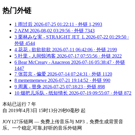
热门外链
1
雨过后
2026-07-25 01:22:11 · 外链 1,2993
2
AZM
2026-08-02 03:29:56 · 外链 7343
3
栗林みな実 - STRAIGHT JET_L
2026-07-22 01:29:50 ·
外链 4544
4
花花 - 欲欲欲欲
2026-07-11 06:42:06 · 外链 2199
5
叶里 - 人间惊鸿客
2026-07-17 07:55:56 · 外链 2022
6
Bear McCreary - Anacreon
2026-07-16 05:38:47 · 外链
1447
7
张芸京 - 偏爱
2026-07-14 07:24:31 · 外链 1120
8
memememewe
2026-07-21 19:14:52 · 外链 990
9
周蕙 - 替身
2026-07-25 07:18:23 · 外链 898
10
烟把儿乐队 - 纸短情长
2026-07-19 09:55:07 · 外链 872
本站已运行
7
年
自 2019年4月3日 15时13分29秒0毫秒 起
JOY127乐链网 — 免费上传音乐与 MP3，免费生成背景音
乐。一个稳定,可靠,好听的音乐外链网