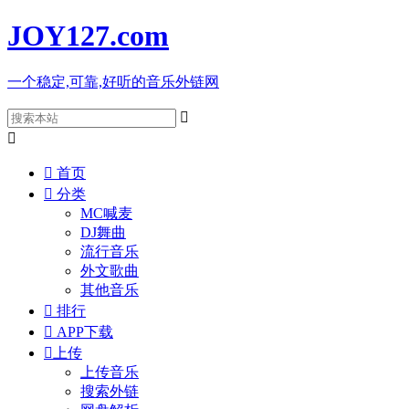
JOY127
.com
一个稳定,可靠,好听的音乐外链网



首页

分类
MC喊麦
DJ舞曲
流行音乐
外文歌曲
其他音乐

排行

APP下载

上传
上传音乐
搜索外链