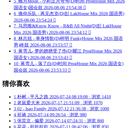
5
晚月Moon - 小村庄月弯弯(Dj时间 ProgHouse Mix 2026
国语女)国会鼓
2026-08-06 23:54:38

6
痛仰乐队 - 再见杰克(Dj彭 LakHouse Mix 2026 国语男)
2026-08-06 23:54:24

7
马思唯&Know Know - R&B All Night(Dj彭 LakHouse
Mix 2026 国语男)
2026-08-06 23:54:12

8
林志炫 - 单身情歌(Dj梓明 FunkyHouse Mix 2026 国语
男)咚鼓
2026-08-06 23:53:57

9
蒋雪儿- 梦的翅膀受了伤(Dj耀江 ProgHouse Mix 2026
国语女)
2026-08-06 23:53:43

10
蒋雪儿 - 落了白(Dj时间 ProgHouse Mix 2026 国语女)
国会鼓
2026-08-06 23:53:33

猜你喜欢
1
朴树 - 平凡之路
2026-07-24 08:19:08 · 浏览 1410
2
老鼠爱大米
2026-07-17 21:51:09 · 浏览 1070
3
02 - Isao Family
2026-07-12 21:36:38 · 浏览 1000
4
祈祷
2026-07-14 09:26:54 · 浏览 980
5
张芸京 - 偏爱
2026-07-14 07:24:31 · 浏览 860
6
花花 - 欲欲欲欲
2026-07-11 06:42:06 · 浏览 850