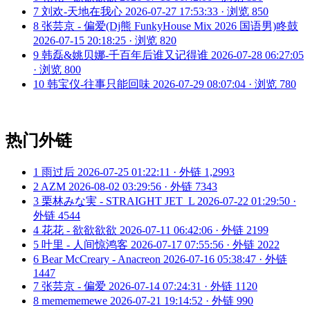
7
刘欢-天地在我心
2026-07-27 17:53:33 · 浏览 850
8
张芸京 - 偏爱(Dj熊 FunkyHouse Mix 2026 国语男)咚鼓
2026-07-15 20:18:25 · 浏览 820
9
韩磊&姚贝娜-千百年后谁又记得谁
2026-07-28 06:27:05
· 浏览 800
10
韩宝仪-往事只能回味
2026-07-29 08:07:04 · 浏览 780
热门外链
1
雨过后
2026-07-25 01:22:11 · 外链 1,2993
2
AZM
2026-08-02 03:29:56 · 外链 7343
3
栗林みな実 - STRAIGHT JET_L
2026-07-22 01:29:50 ·
外链 4544
4
花花 - 欲欲欲欲
2026-07-11 06:42:06 · 外链 2199
5
叶里 - 人间惊鸿客
2026-07-17 07:55:56 · 外链 2022
6
Bear McCreary - Anacreon
2026-07-16 05:38:47 · 外链
1447
7
张芸京 - 偏爱
2026-07-14 07:24:31 · 外链 1120
8
memememewe
2026-07-21 19:14:52 · 外链 990