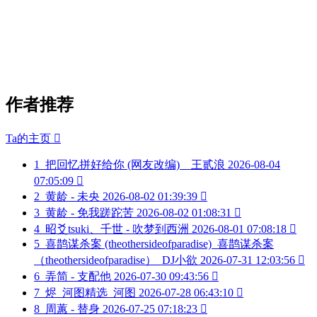
作者推荐
Ta的主页

1
把回忆拼好给你 (网友改编)__王贰浪
2026-08-04
07:05:09

2
黄龄 - 未央
2026-08-02 01:39:39

3
黄龄 - 免我蹉跎苦
2026-08-02 01:08:31

4
昭爻tsuki、千世 - 吹梦到西洲
2026-08-01 07:08:18

5
喜鹊谋杀案 (theothersideofparadise)_喜鹊谋杀案
（theothersideofparadise）_DJ小欲
2026-07-31 12:03:56

6
弄简 - 支配他
2026-07-30 09:43:56

7
烬_河图精选_河图
2026-07-28 06:43:10

8
周蕙 - 替身
2026-07-25 07:18:23
