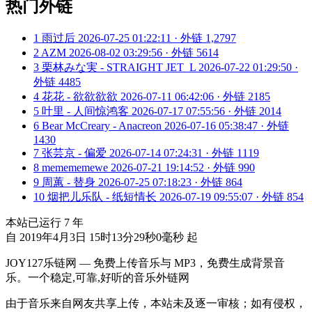
热门外链
1
雨过后
2026-07-25 01:22:11 · 外链 1,2797
2
AZM
2026-08-02 03:29:56 · 外链 5614
3
栗林みな実 - STRAIGHT JET_L
2026-07-22 01:29:50 ·
外链 4485
4
花花 - 欲欲欲欲
2026-07-11 06:42:06 · 外链 2185
5
叶里 - 人间惊鸿客
2026-07-17 07:55:56 · 外链 2014
6
Bear McCreary - Anacreon
2026-07-16 05:38:47 · 外链
1430
7
张芸京 - 偏爱
2026-07-14 07:24:31 · 外链 1119
8
memememewe
2026-07-21 19:14:52 · 外链 990
9
周蕙 - 替身
2026-07-25 07:18:23 · 外链 864
10
烟把儿乐队 - 纸短情长
2026-07-19 09:55:07 · 外链 854
本站已运行
7
年
自 2019年4月3日 15时13分29秒0毫秒 起
JOY127乐链网 — 免费上传音乐与 MP3，免费生成背景音
乐。一个稳定,可靠,好听的音乐外链网
由于音乐来自网友共享上传，本站未及逐一审核；如有侵权，