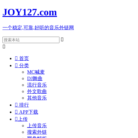
JOY127
.com
一个稳定,可靠,好听的音乐外链网



首页

分类
MC喊麦
DJ舞曲
流行音乐
外文歌曲
其他音乐

排行

APP下载

上传
上传音乐
搜索外链