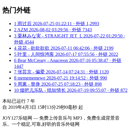
热门外链
1
雨过后
2026-07-25 01:22:11 · 外链 1,2993
2
AZM
2026-08-02 03:29:56 · 外链 7343
3
栗林みな実 - STRAIGHT JET_L
2026-07-22 01:29:50 ·
外链 4544
4
花花 - 欲欲欲欲
2026-07-11 06:42:06 · 外链 2199
5
叶里 - 人间惊鸿客
2026-07-17 07:55:56 · 外链 2022
6
Bear McCreary - Anacreon
2026-07-16 05:38:47 · 外链
1447
7
张芸京 - 偏爱
2026-07-14 07:24:31 · 外链 1120
8
memememewe
2026-07-21 19:14:52 · 外链 990
9
周蕙 - 替身
2026-07-25 07:18:23 · 外链 898
10
烟把儿乐队 - 纸短情长
2026-07-19 09:55:07 · 外链 872
本站已运行
7
年
自 2019年4月3日 15时13分29秒0毫秒 起
JOY127乐链网 — 免费上传音乐与 MP3，免费生成背景音
乐。一个稳定,可靠,好听的音乐外链网