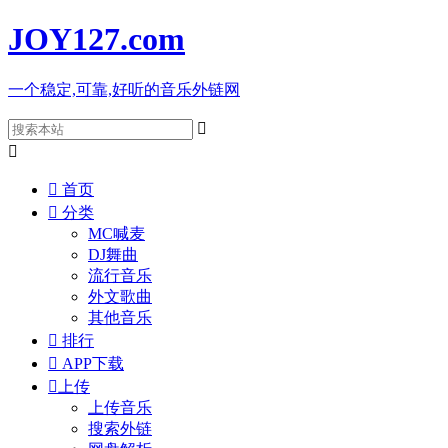
JOY127
.com
一个稳定,可靠,好听的音乐外链网



首页

分类
MC喊麦
DJ舞曲
流行音乐
外文歌曲
其他音乐

排行

APP下载

上传
上传音乐
搜索外链