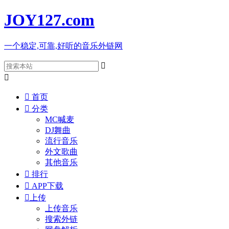
JOY127
.com
一个稳定,可靠,好听的音乐外链网



首页

分类
MC喊麦
DJ舞曲
流行音乐
外文歌曲
其他音乐

排行

APP下载

上传
上传音乐
搜索外链