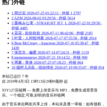
热门外链
1
雨过后
2026-07-25 01:22:11 · 外链 1,2797
2
AZM
2026-08-02 03:29:56 · 外链 5614
3
栗林みな実 - STRAIGHT JET_L
2026-07-22 01:29:50 ·
外链 4485
4
花花 - 欲欲欲欲
2026-07-11 06:42:06 · 外链 2185
5
叶里 - 人间惊鸿客
2026-07-17 07:55:56 · 外链 2014
6
Bear McCreary - Anacreon
2026-07-16 05:38:47 · 外链
1430
7
张芸京 - 偏爱
2026-07-14 07:24:31 · 外链 1119
8
memememewe
2026-07-21 19:14:52 · 外链 990
9
周蕙 - 替身
2026-07-25 07:18:23 · 外链 864
10
烟把儿乐队 - 纸短情长
2026-07-19 09:55:07 · 外链 854
本站已运行
7
年
自 2019年4月3日 15时13分29秒0毫秒 起
JOY127乐链网 — 免费上传音乐与 MP3，免费生成背景音
乐。一个稳定,可靠,好听的音乐外链网
由于音乐来自网友共享上传，本站未及逐一审核；如有侵权，