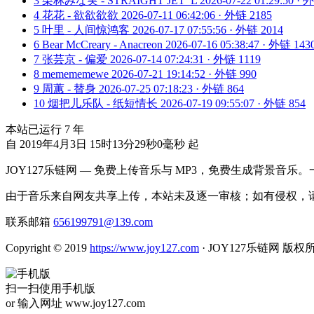
3
栗林みな実 - STRAIGHT JET_L
2026-07-22 01:29:50 ·
4
花花 - 欲欲欲欲
2026-07-11 06:42:06 · 外链 2185
5
叶里 - 人间惊鸿客
2026-07-17 07:55:56 · 外链 2014
6
Bear McCreary - Anacreon
2026-07-16 05:38:47 · 外链 143
7
张芸京 - 偏爱
2026-07-14 07:24:31 · 外链 1119
8
memememewe
2026-07-21 19:14:52 · 外链 990
9
周蕙 - 替身
2026-07-25 07:18:23 · 外链 864
10
烟把儿乐队 - 纸短情长
2026-07-19 09:55:07 · 外链 854
本站已运行
7
年
自 2019年4月3日 15时13分29秒0毫秒 起
JOY127乐链网 — 免费上传音乐与 MP3，免费生成背景音乐
由于音乐来自网友共享上传，本站未及逐一审核；如有侵权，请
联系邮箱
656199791@139.com
Copyright © 2019
https://www.joy127.com
· JOY127乐链网 版权
扫一扫使用手机版
or 输入网址 www.joy127.com