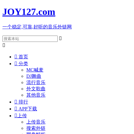
JOY127
.com
一个稳定,可靠,好听的音乐外链网



首页

分类
MC喊麦
DJ舞曲
流行音乐
外文歌曲
其他音乐

排行

APP下载

上传
上传音乐
搜索外链