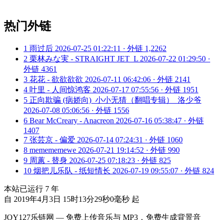
热门外链
1
雨过后
2026-07-25 01:22:11 · 外链 1,2262
2
栗林みな実 - STRAIGHT JET_L
2026-07-22 01:29:50 ·
外链 4361
3
花花 - 欲欲欲欲
2026-07-11 06:42:06 · 外链 2141
4
叶里 - 人间惊鸿客
2026-07-17 07:55:56 · 外链 1951
5
正向欺骗 (病娇向)_小小无猜（翻唱专辑）_洛少爷
2026-07-08 05:06:56 · 外链 1556
6
Bear McCreary - Anacreon
2026-07-16 05:38:47 · 外链
1407
7
张芸京 - 偏爱
2026-07-14 07:24:31 · 外链 1060
8
memememewe
2026-07-21 19:14:52 · 外链 990
9
周蕙 - 替身
2026-07-25 07:18:23 · 外链 825
10
烟把儿乐队 - 纸短情长
2026-07-19 09:55:07 · 外链 824
本站已运行
7
年
自 2019年4月3日 15时13分29秒0毫秒 起
JOY127乐链网 — 免费上传音乐与 MP3，免费生成背景音