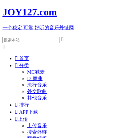
JOY127
.com
一个稳定,可靠,好听的音乐外链网



首页

分类
MC喊麦
DJ舞曲
流行音乐
外文歌曲
其他音乐

排行

APP下载

上传
上传音乐
搜索外链