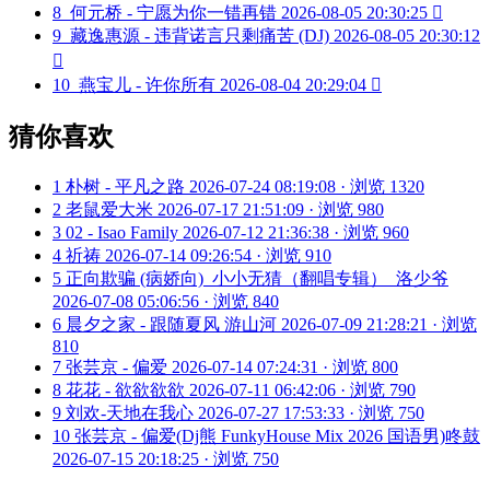
8
何元桥 - 宁愿为你一错再错
2026-08-05 20:30:25

9
藏逸惠源 - 违背诺言只剩痛苦 (DJ)
2026-08-05 20:30:12

10
燕宝儿 - 许你所有
2026-08-04 20:29:04

猜你喜欢
1
朴树 - 平凡之路
2026-07-24 08:19:08 · 浏览 1320
2
老鼠爱大米
2026-07-17 21:51:09 · 浏览 980
3
02 - Isao Family
2026-07-12 21:36:38 · 浏览 960
4
祈祷
2026-07-14 09:26:54 · 浏览 910
5
正向欺骗 (病娇向)_小小无猜（翻唱专辑）_洛少爷
2026-07-08 05:06:56 · 浏览 840
6
晨夕之家 - 跟随夏风 游山河
2026-07-09 21:28:21 · 浏览
810
7
张芸京 - 偏爱
2026-07-14 07:24:31 · 浏览 800
8
花花 - 欲欲欲欲
2026-07-11 06:42:06 · 浏览 790
9
刘欢-天地在我心
2026-07-27 17:53:33 · 浏览 750
10
张芸京 - 偏爱(Dj熊 FunkyHouse Mix 2026 国语男)咚鼓
2026-07-15 20:18:25 · 浏览 750