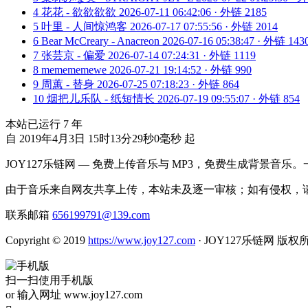
4
花花 - 欲欲欲欲
2026-07-11 06:42:06 · 外链 2185
5
叶里 - 人间惊鸿客
2026-07-17 07:55:56 · 外链 2014
6
Bear McCreary - Anacreon
2026-07-16 05:38:47 · 外链 143
7
张芸京 - 偏爱
2026-07-14 07:24:31 · 外链 1119
8
memememewe
2026-07-21 19:14:52 · 外链 990
9
周蕙 - 替身
2026-07-25 07:18:23 · 外链 864
10
烟把儿乐队 - 纸短情长
2026-07-19 09:55:07 · 外链 854
本站已运行
7
年
自 2019年4月3日 15时13分29秒0毫秒 起
JOY127乐链网 — 免费上传音乐与 MP3，免费生成背景音乐
由于音乐来自网友共享上传，本站未及逐一审核；如有侵权，请
联系邮箱
656199791@139.com
Copyright © 2019
https://www.joy127.com
· JOY127乐链网 版权
扫一扫使用手机版
or 输入网址 www.joy127.com