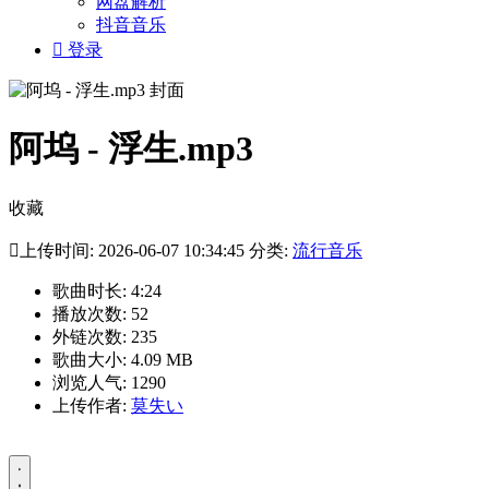
网盘解析
抖音音乐

登录
阿坞 - 浮生.mp3
收藏

上传时间: 2026-06-07 10:34:45 分类:
流行音乐
歌曲时长: 4:24
播放次数: 52
外链次数: 235
歌曲大小: 4.09 MB
浏览人气: 1290
上传作者:
莫失い