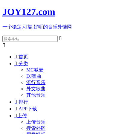
JOY127
.com
一个稳定,可靠,好听的音乐外链网



首页

分类
MC喊麦
DJ舞曲
流行音乐
外文歌曲
其他音乐

排行

APP下载

上传
上传音乐
搜索外链