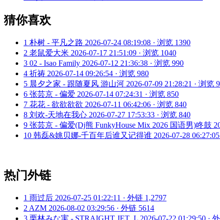
猜你喜欢
1
朴树 - 平凡之路
2026-07-24 08:19:08 · 浏览 1390
2
老鼠爱大米
2026-07-17 21:51:09 · 浏览 1040
3
02 - Isao Family
2026-07-12 21:36:38 · 浏览 990
4
祈祷
2026-07-14 09:26:54 · 浏览 980
5
晨夕之家 - 跟随夏风 游山河
2026-07-09 21:28:21 · 浏览 
6
张芸京 - 偏爱
2026-07-14 07:24:31 · 浏览 850
7
花花 - 欲欲欲欲
2026-07-11 06:42:06 · 浏览 840
8
刘欢-天地在我心
2026-07-27 17:53:33 · 浏览 840
9
张芸京 - 偏爱(Dj熊 FunkyHouse Mix 2026 国语男)咚鼓
2
10
韩磊&姚贝娜-千百年后谁又记得谁
2026-07-28 06:27:0
热门外链
1
雨过后
2026-07-25 01:22:11 · 外链 1,2797
2
AZM
2026-08-02 03:29:56 · 外链 5614
3
栗林みな実 - STRAIGHT JET_L
2026-07-22 01:29:50 ·