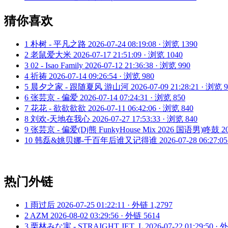
猜你喜欢
1
朴树 - 平凡之路
2026-07-24 08:19:08 · 浏览 1390
2
老鼠爱大米
2026-07-17 21:51:09 · 浏览 1040
3
02 - Isao Family
2026-07-12 21:36:38 · 浏览 990
4
祈祷
2026-07-14 09:26:54 · 浏览 980
5
晨夕之家 - 跟随夏风 游山河
2026-07-09 21:28:21 · 浏览 
6
张芸京 - 偏爱
2026-07-14 07:24:31 · 浏览 850
7
花花 - 欲欲欲欲
2026-07-11 06:42:06 · 浏览 840
8
刘欢-天地在我心
2026-07-27 17:53:33 · 浏览 840
9
张芸京 - 偏爱(Dj熊 FunkyHouse Mix 2026 国语男)咚鼓
2
10
韩磊&姚贝娜-千百年后谁又记得谁
2026-07-28 06:27:0
热门外链
1
雨过后
2026-07-25 01:22:11 · 外链 1,2797
2
AZM
2026-08-02 03:29:56 · 外链 5614
3
栗林みな実 - STRAIGHT JET_L
2026-07-22 01:29:50 ·