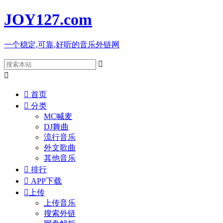
JOY127
.com
一个稳定,可靠,好听的音乐外链网



首页

分类
MC喊麦
DJ舞曲
流行音乐
外文歌曲
其他音乐

排行

APP下载

上传
上传音乐
搜索外链