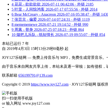
4
花花 - 欲欲欲欲
2026-07-11 06:42:06 · 外链 2185
5
叶里 - 人间惊鸿客
2026-07-17 07:55:56 · 外链 2014
6
Bear McCreary - Anacreon
2026-07-16 05:38:47 · 外链 143
7
张芸京 - 偏爱
2026-07-14 07:24:31 · 外链 1119
8
memememewe
2026-07-21 19:14:52 · 外链 990
9
周蕙 - 替身
2026-07-25 07:18:23 · 外链 864
10
烟把儿乐队 - 纸短情长
2026-07-19 09:55:07 · 外链 854
本站已运行
7
年
自 2019年4月3日 15时13分29秒0毫秒 起
JOY127乐链网 — 免费上传音乐与 MP3，免费生成背景音乐
由于音乐来自网友共享上传，本站未及逐一审核；如有侵权，请
联系邮箱
656199791@139.com
Copyright © 2019
https://www.joy127.com
· JOY127乐链网 版权
扫一扫使用手机版
or 输入网址 www.joy127.com