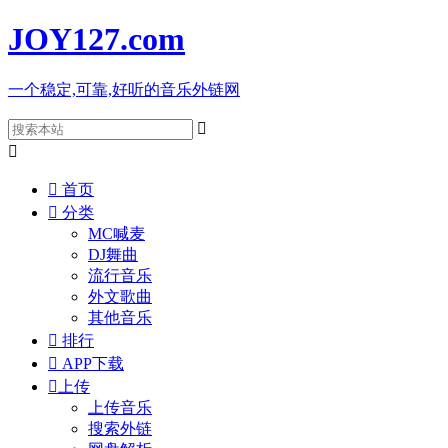
JOY127
.com
一个稳定,可靠,好听的音乐外链网



首页

分类
MC喊麦
DJ舞曲
流行音乐
外文歌曲
其他音乐

排行

APP下载

上传
上传音乐
搜索外链