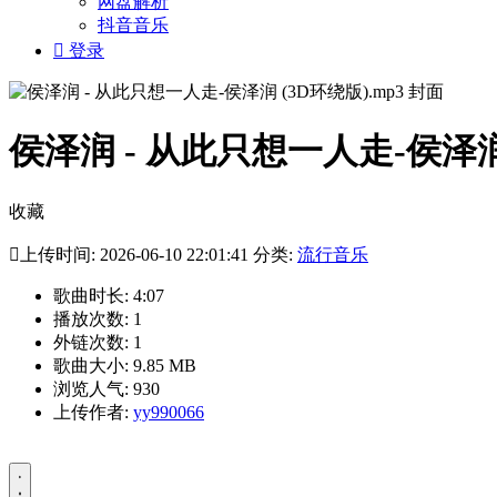
网盘解析
抖音音乐

登录
侯泽润 - 从此只想一人走-侯泽润 
收藏

上传时间: 2026-06-10 22:01:41 分类:
流行音乐
歌曲时长: 4:07
播放次数: 1
外链次数: 1
歌曲大小: 9.85 MB
浏览人气: 930
上传作者:
yy990066