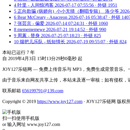
4
叶里 - 人间惊鸿客
2026-07-17 07:55:56 · 外链 1951
5
正向欺骗 (病娇向)_小小无猜（翻唱专辑）_洛少爷
2026
6
Bear McCreary - Anacreon
2026-07-16 05:38:47 · 外链 140
7
张芸京 - 偏爱
2026-07-14 07:24:31 · 外链 1060
8
memememewe
2026-07-21 19:14:52 · 外链 990
9
周蕙 - 替身
2026-07-25 07:18:23 · 外链 825
10
烟把儿乐队 - 纸短情长
2026-07-19 09:55:07 · 外链 824
本站已运行
7
年
自 2019年4月3日 15时13分29秒0毫秒 起
JOY127乐链网 — 免费上传音乐与 MP3，免费生成背景音乐
由于音乐来自网友共享上传，本站未及逐一审核；如有侵权，请
联系邮箱
656199791@139.com
Copyright © 2019
https://www.joy127.com
· JOY127乐链网 版权
扫一扫使用手机版
or 输入网址 www.joy127.com