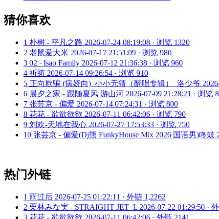
猜你喜欢
1
朴树 - 平凡之路
2026-07-24 08:19:08 · 浏览 1320
2
老鼠爱大米
2026-07-17 21:51:09 · 浏览 980
3
02 - Isao Family
2026-07-12 21:36:38 · 浏览 960
4
祈祷
2026-07-14 09:26:54 · 浏览 910
5
正向欺骗 (病娇向)_小小无猜（翻唱专辑）_洛少爷
2026
6
晨夕之家 - 跟随夏风 游山河
2026-07-09 21:28:21 · 浏览 
7
张芸京 - 偏爱
2026-07-14 07:24:31 · 浏览 800
8
花花 - 欲欲欲欲
2026-07-11 06:42:06 · 浏览 790
9
刘欢-天地在我心
2026-07-27 17:53:33 · 浏览 750
10
张芸京 - 偏爱(Dj熊 FunkyHouse Mix 2026 国语男)咚鼓
热门外链
1
雨过后
2026-07-25 01:22:11 · 外链 1,2262
2
栗林みな実 - STRAIGHT JET_L
2026-07-22 01:29:50 ·
3
花花 - 欲欲欲欲
2026-07-11 06:42:06 · 外链 2141