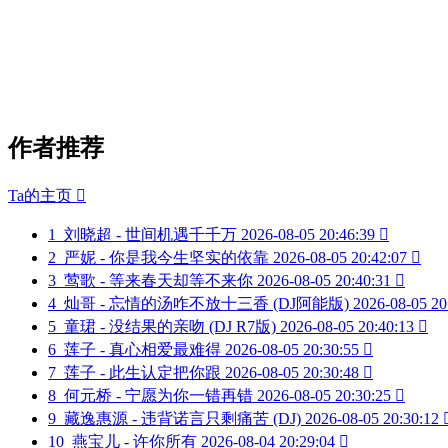
作者推荐
Ta的主页

1
刘晓超 - 世间机遇千千万
2026-08-05 20:46:39

2
严妮 - 你是我今生坚实的依靠
2026-08-05 20:42:07

3
莺歌 - 等来春天却等不来你
2026-08-05 20:40:31

4
灿哥 - 忘情的汤咋不放十三香 (DJ阿能版)
2026-08-05 20
5
童珺 - 没结果的亲吻 (DJ R7版)
2026-08-05 20:40:13

6
莲子 - 真心相爱最难得
2026-08-05 20:30:55

7
莲子 - 此生认定把你跟
2026-08-05 20:30:48

8
何元桥 - 宁愿为你一错再错
2026-08-05 20:30:25

9
藏逸惠源 - 违背诺言只剩痛苦 (DJ)
2026-08-05 20:30:12
10
燕宝儿 - 许你所有
2026-08-04 20:29:04
