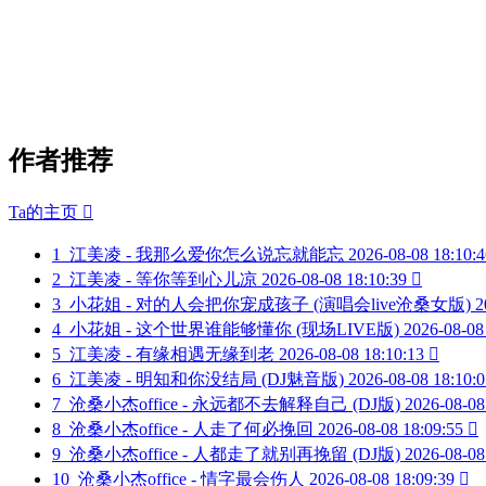
作者推荐
Ta的主页

1
江美凌 - 我那么爱你怎么说忘就能忘
2026-08-08 18:10:4
2
江美凌 - 等你等到心儿凉
2026-08-08 18:10:39

3
小花姐 - 对的人会把你宠成孩子 (演唱会live沧桑女版)
2
4
小花姐 - 这个世界谁能够懂你 (现场LIVE版)
2026-08-08
5
江美凌 - 有缘相遇无缘到老
2026-08-08 18:10:13

6
江美凌 - 明知和你没结局 (DJ魅音版)
2026-08-08 18:10:0
7
沧桑小杰office - 永远都不去解释自己 (DJ版)
2026-08-08
8
沧桑小杰office - 人走了何必挽回
2026-08-08 18:09:55

9
沧桑小杰office - 人都走了就别再挽留 (DJ版)
2026-08-08
10
沧桑小杰office - 情字最会伤人
2026-08-08 18:09:39
