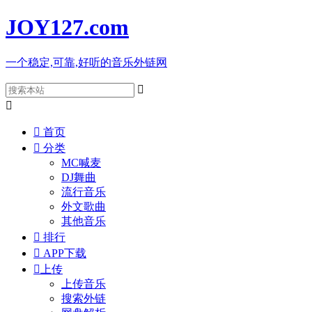
JOY127
.com
一个稳定,可靠,好听的音乐外链网



首页

分类
MC喊麦
DJ舞曲
流行音乐
外文歌曲
其他音乐

排行

APP下载

上传
上传音乐
搜索外链