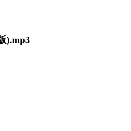
).mp3