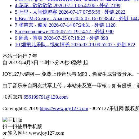
4
花花 - 欲欲欲欲
2026-07-11 06:42:06 · 外链 2199
5
叶里 - 人间惊鸿客
2026-07-17 07:55:56 · 外链 2022
6
Bear McCreary - Anacreon
2026-07-16 05:38:47 · 外链 144
7
张芸京 - 偏爱
2026-07-14 07:24:31 · 外链 1120
8
memememewe
2026-07-21 19:14:52 · 外链 990
9
周蕙 - 替身
2026-07-25 07:18:23 · 外链 898
10
烟把儿乐队 - 纸短情长
2026-07-19 09:55:07 · 外链 872
本站已运行
7
年
自 2019年4月3日 15时13分29秒0毫秒 起
JOY127乐链网 — 免费上传音乐与 MP3，免费生成背景音乐
由于音乐来自网友共享上传，本站未及逐一审核；如有侵权，请
联系邮箱
656199791@139.com
Copyright © 2019
https://www.joy127.com
· JOY127乐链网 版权
扫一扫使用手机版
or 输入网址 www.joy127.com