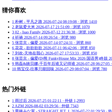
猜你喜欢
1
朴树 - 平凡之路
2026-07-24 08:19:08 · 浏览 1410
2
老鼠爱大米
2026-07-17 21:51:09 · 浏览 1070
3
02 - Isao Family
2026-07-12 21:36:38 · 浏览 1000
4
祈祷
2026-07-14 09:26:54 · 浏览 980
5
张芸京 - 偏爱
2026-07-14 07:24:31 · 浏览 860
6
花花 - 欲欲欲欲
2026-07-11 06:42:06 · 浏览 850
7
刘欢-天地在我心
2026-07-27 17:53:33 · 浏览 850
8
张芸京 - 偏爱(Dj熊 FunkyHouse Mix 2026 国语男)咚鼓
2
9
韩磊&姚贝娜-千百年后谁又记得谁
2026-07-28 06:27:05
10
韩宝仪-往事只能回味
2026-07-29 08:07:04 · 浏览 780
热门外链
1
雨过后
2026-07-25 01:22:11 · 外链 1,2993
2
AZM
2026-08-02 03:29:56 · 外链 7343
3
栗林みな実 - STRAIGHT JET_L
2026-07-22 01:29:50 ·