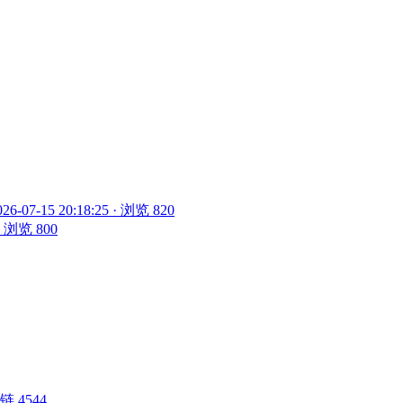
026-07-15 20:18:25 · 浏览 820
 · 浏览 800
 外链 4544