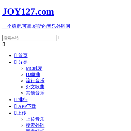
JOY127
.com
一个稳定,可靠,好听的音乐外链网



首页

分类
MC喊麦
DJ舞曲
流行音乐
外文歌曲
其他音乐

排行

APP下载

上传
上传音乐
搜索外链