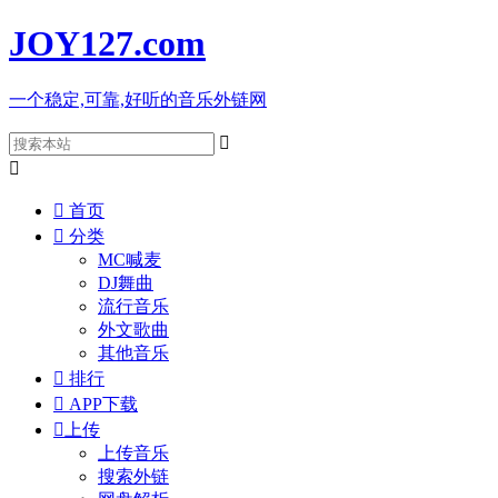
JOY127
.com
一个稳定,可靠,好听的音乐外链网



首页

分类
MC喊麦
DJ舞曲
流行音乐
外文歌曲
其他音乐

排行

APP下载

上传
上传音乐
搜索外链