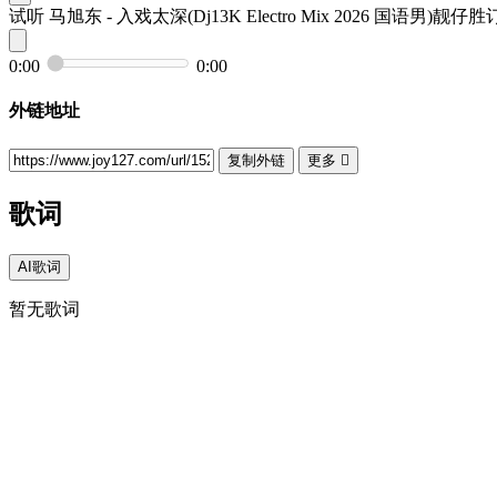
试听
马旭东 - 入戏太深(Dj13K Electro Mix 2026 国语男)靓仔胜
0:00
0:00
外链地址
复制外链
更多

歌词
AI歌词
暂无歌词