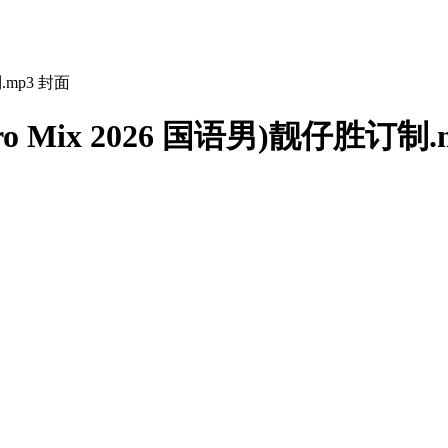
ro Mix 2026 国语男)靓仔胜订制.