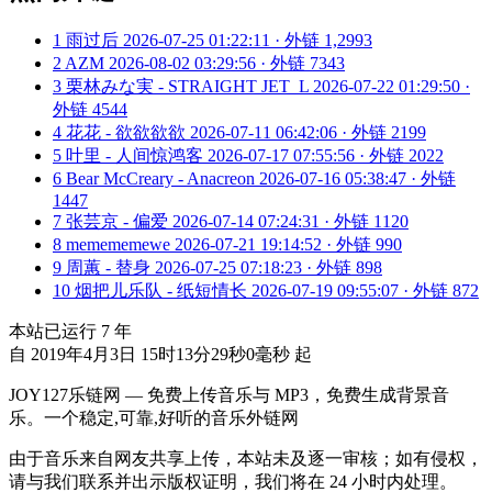
1
雨过后
2026-07-25 01:22:11 · 外链 1,2993
2
AZM
2026-08-02 03:29:56 · 外链 7343
3
栗林みな実 - STRAIGHT JET_L
2026-07-22 01:29:50 ·
外链 4544
4
花花 - 欲欲欲欲
2026-07-11 06:42:06 · 外链 2199
5
叶里 - 人间惊鸿客
2026-07-17 07:55:56 · 外链 2022
6
Bear McCreary - Anacreon
2026-07-16 05:38:47 · 外链
1447
7
张芸京 - 偏爱
2026-07-14 07:24:31 · 外链 1120
8
memememewe
2026-07-21 19:14:52 · 外链 990
9
周蕙 - 替身
2026-07-25 07:18:23 · 外链 898
10
烟把儿乐队 - 纸短情长
2026-07-19 09:55:07 · 外链 872
本站已运行
7
年
自 2019年4月3日 15时13分29秒0毫秒 起
JOY127乐链网 — 免费上传音乐与 MP3，免费生成背景音
乐。一个稳定,可靠,好听的音乐外链网
由于音乐来自网友共享上传，本站未及逐一审核；如有侵权，
请与我们联系并出示版权证明，我们将在 24 小时内处理。