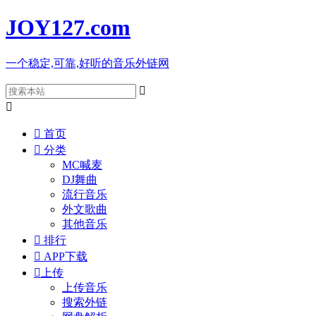
JOY127
.com
一个稳定,可靠,好听的音乐外链网



首页

分类
MC喊麦
DJ舞曲
流行音乐
外文歌曲
其他音乐

排行

APP下载

上传
上传音乐
搜索外链