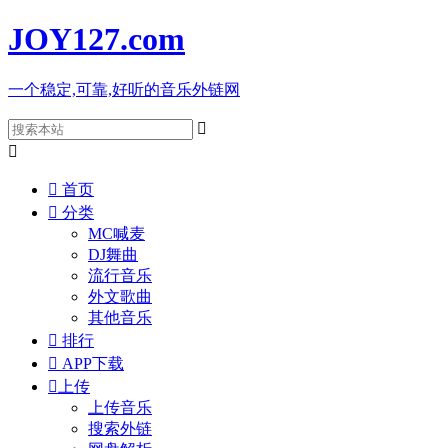
JOY127
.com
一个稳定,可靠,好听的音乐外链网



首页

分类
MC喊麦
DJ舞曲
流行音乐
外文歌曲
其他音乐

排行

APP下载

上传
上传音乐
搜索外链