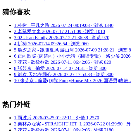
猜你喜欢
1
朴树 - 平凡之路
2026-07-24 08:19:08 · 浏览 1340
2
老鼠爱大米
2026-07-17 21:51:09 · 浏览 1010
3
02 - Isao Family
2026-07-12 21:36:38 · 浏览 970
4
祈祷
2026-07-14 09:26:54 · 浏览 960
5
晨夕之家 - 跟随夏风 游山河
2026-07-09 21:28:21 · 浏览 
6
正向欺骗 (病娇向)_小小无猜（翻唱专辑）_洛少爷
2026
7
花花 - 欲欲欲欲
2026-07-11 06:42:06 · 浏览 820
8
张芸京 - 偏爱
2026-07-14 07:24:31 · 浏览 800
9
刘欢-天地在我心
2026-07-27 17:53:33 · 浏览 800
10
张芸京 - 偏爱(Dj熊 FunkyHouse Mix 2026 国语男)咚鼓
热门外链
1
雨过后
2026-07-25 01:22:11 · 外链 1,2570
2
栗林みな実 - STRAIGHT JET_L
2026-07-22 01:29:50 ·
3
花花 - 欲欲欲欲
2026-07-11 06:42:06 · 外链 2180