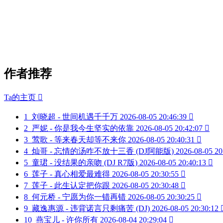
作者推荐
Ta的主页

1
刘晓超 - 世间机遇千千万
2026-08-05 20:46:39

2
严妮 - 你是我今生坚实的依靠
2026-08-05 20:42:07

3
莺歌 - 等来春天却等不来你
2026-08-05 20:40:31

4
灿哥 - 忘情的汤咋不放十三香 (DJ阿能版)
2026-08-05 20
5
童珺 - 没结果的亲吻 (DJ R7版)
2026-08-05 20:40:13

6
莲子 - 真心相爱最难得
2026-08-05 20:30:55

7
莲子 - 此生认定把你跟
2026-08-05 20:30:48

8
何元桥 - 宁愿为你一错再错
2026-08-05 20:30:25

9
藏逸惠源 - 违背诺言只剩痛苦 (DJ)
2026-08-05 20:30:12
10
燕宝儿 - 许你所有
2026-08-04 20:29:04
