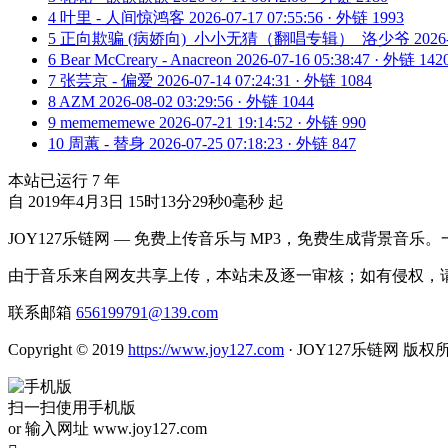
4
叶里 - 人间惊鸿客
2026-07-17 07:55:56 · 外链 1993
5
正向欺骗 (病娇向)_小小无猜（翻唱专辑）_洛少爷
2026
6
Bear McCreary - Anacreon
2026-07-16 05:38:47 · 外链 142
7
张芸京 - 偏爱
2026-07-14 07:24:31 · 外链 1084
8
AZM
2026-08-02 03:29:56 · 外链 1044
9
memememewe
2026-07-21 19:14:52 · 外链 990
10
周蕙 - 替身
2026-07-25 07:18:23 · 外链 847
本站已运行
7
年
自 2019年4月3日 15时13分29秒0毫秒 起
JOY127乐链网 — 免费上传音乐与 MP3，免费生成背景音乐
由于音乐来自网友共享上传，本站未及逐一审核；如有侵权，请
联系邮箱
656199791@139.com
Copyright © 2019
https://www.joy127.com
· JOY127乐链网 版权
扫一扫使用手机版
or 输入网址 www.joy127.com