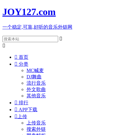
JOY127
.com
一个稳定,可靠,好听的音乐外链网



首页

分类
MC喊麦
DJ舞曲
流行音乐
外文歌曲
其他音乐

排行

APP下载

上传
上传音乐
搜索外链