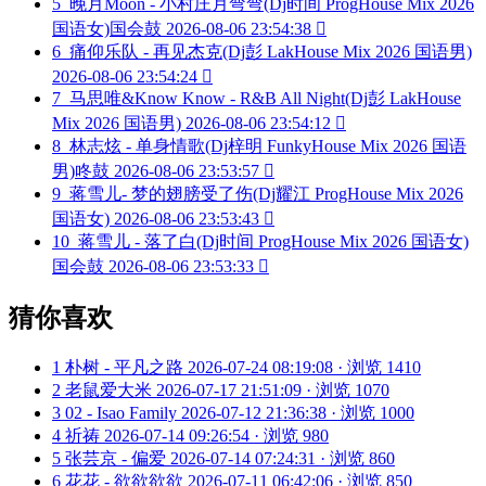
5
晚月Moon - 小村庄月弯弯(Dj时间 ProgHouse Mix 2026
国语女)国会鼓
2026-08-06 23:54:38

6
痛仰乐队 - 再见杰克(Dj彭 LakHouse Mix 2026 国语男)
2026-08-06 23:54:24

7
马思唯&Know Know - R&B All Night(Dj彭 LakHouse
Mix 2026 国语男)
2026-08-06 23:54:12

8
林志炫 - 单身情歌(Dj梓明 FunkyHouse Mix 2026 国语
男)咚鼓
2026-08-06 23:53:57

9
蒋雪儿- 梦的翅膀受了伤(Dj耀江 ProgHouse Mix 2026
国语女)
2026-08-06 23:53:43

10
蒋雪儿 - 落了白(Dj时间 ProgHouse Mix 2026 国语女)
国会鼓
2026-08-06 23:53:33

猜你喜欢
1
朴树 - 平凡之路
2026-07-24 08:19:08 · 浏览 1410
2
老鼠爱大米
2026-07-17 21:51:09 · 浏览 1070
3
02 - Isao Family
2026-07-12 21:36:38 · 浏览 1000
4
祈祷
2026-07-14 09:26:54 · 浏览 980
5
张芸京 - 偏爱
2026-07-14 07:24:31 · 浏览 860
6
花花 - 欲欲欲欲
2026-07-11 06:42:06 · 浏览 850