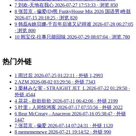
7
刘欢-天地在我心
2026-07-27 17:53:33 · 浏览 850
8
张芸京 - 偏爱(Dj熊 FunkyHouse Mix 2026 国语男)咚鼓
2026-07-15 20:18:25 · 浏览 820
9
韩磊&姚贝娜-千百年后谁又记得谁
2026-07-28 06:27:05
· 浏览 800
10
韩宝仪-往事只能回味
2026-07-29 08:07:04 · 浏览 780
热门外链
1
雨过后
2026-07-25 01:22:11 · 外链 1,2993
2
AZM
2026-08-02 03:29:56 · 外链 7343
3
栗林みな実 - STRAIGHT JET_L
2026-07-22 01:29:50 ·
外链 4544
4
花花 - 欲欲欲欲
2026-07-11 06:42:06 · 外链 2199
5
叶里 - 人间惊鸿客
2026-07-17 07:55:56 · 外链 2022
6
Bear McCreary - Anacreon
2026-07-16 05:38:47 · 外链
1447
7
张芸京 - 偏爱
2026-07-14 07:24:31 · 外链 1120
8
memememewe
2026-07-21 19:14:52 · 外链 990