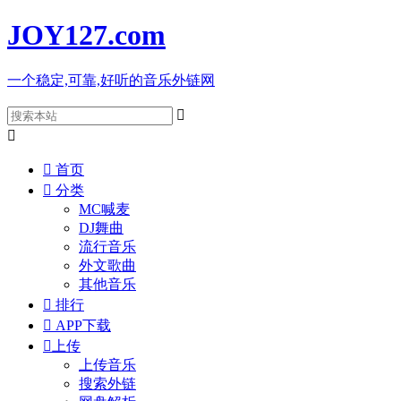
JOY127
.com
一个稳定,可靠,好听的音乐外链网



首页

分类
MC喊麦
DJ舞曲
流行音乐
外文歌曲
其他音乐

排行

APP下载

上传
上传音乐
搜索外链