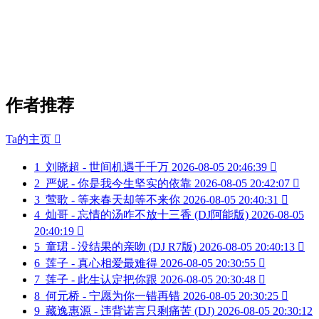
作者推荐
Ta的主页

1
刘晓超 - 世间机遇千千万
2026-08-05 20:46:39

2
严妮 - 你是我今生坚实的依靠
2026-08-05 20:42:07

3
莺歌 - 等来春天却等不来你
2026-08-05 20:40:31

4
灿哥 - 忘情的汤咋不放十三香 (DJ阿能版)
2026-08-05
20:40:19

5
童珺 - 没结果的亲吻 (DJ R7版)
2026-08-05 20:40:13

6
莲子 - 真心相爱最难得
2026-08-05 20:30:55

7
莲子 - 此生认定把你跟
2026-08-05 20:30:48

8
何元桥 - 宁愿为你一错再错
2026-08-05 20:30:25

9
藏逸惠源 - 违背诺言只剩痛苦 (DJ)
2026-08-05 20:30:12