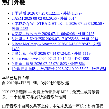
热门外链
1
雨过后
2026-07-25 01:22:11 · 外链 1,2797
2
AZM
2026-08-02 03:29:56 · 外链 5614
3
栗林みな実 - STRAIGHT JET_L
2026-07-22 01:29:50 ·
外链 4485
4
花花 - 欲欲欲欲
2026-07-11 06:42:06 · 外链 2185
5
叶里 - 人间惊鸿客
2026-07-17 07:55:56 · 外链 2014
6
Bear McCreary - Anacreon
2026-07-16 05:38:47 · 外链
1430
7
张芸京 - 偏爱
2026-07-14 07:24:31 · 外链 1119
8
memememewe
2026-07-21 19:14:52 · 外链 990
9
周蕙 - 替身
2026-07-25 07:18:23 · 外链 864
10
烟把儿乐队 - 纸短情长
2026-07-19 09:55:07 · 外链 854
本站已运行
7
年
自 2019年4月3日 15时13分29秒0毫秒 起
JOY127乐链网 — 免费上传音乐与 MP3，免费生成背景音
乐。一个稳定,可靠,好听的音乐外链网
由于音乐来自网友共享上传，本站未及逐一审核；如有侵权，