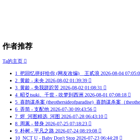
作者推荐
Ta的主页

1
把回忆拼好给你 (网友改编)__王贰浪
2026-08-04 07:05:
2
黄龄 - 未央
2026-08-02 01:39:39

3
黄龄 - 免我蹉跎苦
2026-08-02 01:08:31

4
昭爻tsuki、千世 - 吹梦到西洲
2026-08-01 07:08:18

5
喜鹊谋杀案 (theothersideofparadise)_喜鹊谋杀案（theother
6
弄简 - 支配他
2026-07-30 09:43:56

7
烬_河图精选_河图
2026-07-28 06:43:10

8
周蕙 - 替身
2026-07-25 07:18:23

9
朴树 - 平凡之路
2026-07-24 08:19:08

10
NCT U - Baby Don't Stop
2026-07-23 06:44:28
