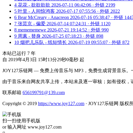
4
花花 - 欲欲欲欲
2026-07-11 06:42:06 · 外链 2199
5
叶里 - 人间惊鸿客
2026-07-17 07:55:56 · 外链 2022
6
Bear McCreary - Anacreon
2026-07-16 05:38:47 · 外链 144
7
张芸京 - 偏爱
2026-07-14 07:24:31 · 外链 1120
8
memememewe
2026-07-21 19:14:52 · 外链 990
9
周蕙 - 替身
2026-07-25 07:18:23 · 外链 898
10
烟把儿乐队 - 纸短情长
2026-07-19 09:55:07 · 外链 872
本站已运行
7
年
自 2019年4月3日 15时13分29秒0毫秒 起
JOY127乐链网 — 免费上传音乐与 MP3，免费生成背景音乐
由于音乐来自网友共享上传，本站未及逐一审核；如有侵权，请
联系邮箱
656199791@139.com
Copyright © 2019
https://www.joy127.com
· JOY127乐链网 版权
扫一扫使用手机版
or 输入网址 www.joy127.com