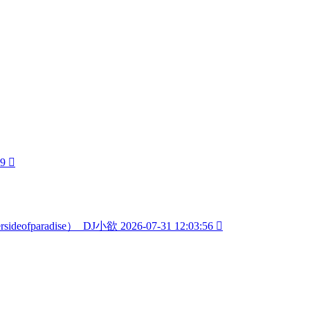
09

sideofparadise）_DJ小欲
2026-07-31 12:03:56
