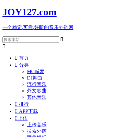
JOY127
.com
一个稳定,可靠,好听的音乐外链网



首页

分类
MC喊麦
DJ舞曲
流行音乐
外文歌曲
其他音乐

排行

APP下载

上传
上传音乐
搜索外链