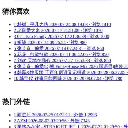
猜你喜欢
1
朴树 - 平凡之路
2026-07-24 08:19:08 · 浏览 1410
2
老鼠爱大米
2026-07-17 21:51:09 · 浏览 1070
3
02 - Isao Family
2026-07-12 21:36:38 · 浏览 1000
4
祈祷
2026-07-14 09:26:54 · 浏览 980
5
张芸京 - 偏爱
2026-07-14 07:24:31 · 浏览 860
6
花花 - 欲欲欲欲
2026-07-11 06:42:06 · 浏览 850
7
刘欢-天地在我心
2026-07-27 17:53:33 · 浏览 850
8
张芸京 - 偏爱(Dj熊 FunkyHouse Mix 2026 国语男)咚鼓
2
9
韩磊&姚贝娜-千百年后谁又记得谁
2026-07-28 06:27:05
10
韩宝仪-往事只能回味
2026-07-29 08:07:04 · 浏览 780
热门外链
1
雨过后
2026-07-25 01:22:11 · 外链 1,2993
2
AZM
2026-08-02 03:29:56 · 外链 7343
3
栗林みな実 - STRAIGHT JET_L
2026-07-22 01:29:50 ·