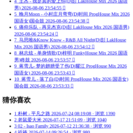
4
王杰 - 我是真的爱上你(Dj彭 LakHouse Mix 2026 国语
男)
2026-08-06 23:54:55

5
晚月Moon - 小村庄月弯弯(Dj时间 ProgHouse Mix 2026
国语女)国会鼓
2026-08-06 23:54:38

6
痛仰乐队 - 再见杰克(Dj彭 LakHouse Mix 2026 国语男)
2026-08-06 23:54:24

7
马思唯&Know Know - R&B All Night(Dj彭 LakHouse
Mix 2026 国语男)
2026-08-06 23:54:12

8
林志炫 - 单身情歌(Dj梓明 FunkyHouse Mix 2026 国语
男)咚鼓
2026-08-06 23:53:57

9
蒋雪儿- 梦的翅膀受了伤(Dj耀江 ProgHouse Mix 2026
国语女)
2026-08-06 23:53:43

10
蒋雪儿 - 落了白(Dj时间 ProgHouse Mix 2026 国语女)
国会鼓
2026-08-06 23:53:33

猜你喜欢
1
朴树 - 平凡之路
2026-07-24 08:19:08 · 浏览 1390
2
老鼠爱大米
2026-07-17 21:51:09 · 浏览 1040
3
02 - Isao Family
2026-07-12 21:36:38 · 浏览 990
4
祈祷
2026-07-14 09:26:54 · 浏览 980