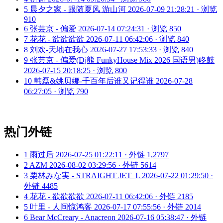
5
晨夕之家 - 跟随夏风 游山河
2026-07-09 21:28:21 · 浏览
910
6
张芸京 - 偏爱
2026-07-14 07:24:31 · 浏览 850
7
花花 - 欲欲欲欲
2026-07-11 06:42:06 · 浏览 840
8
刘欢-天地在我心
2026-07-27 17:53:33 · 浏览 840
9
张芸京 - 偏爱(Dj熊 FunkyHouse Mix 2026 国语男)咚鼓
2026-07-15 20:18:25 · 浏览 800
10
韩磊&姚贝娜-千百年后谁又记得谁
2026-07-28
06:27:05 · 浏览 790
热门外链
1
雨过后
2026-07-25 01:22:11 · 外链 1,2797
2
AZM
2026-08-02 03:29:56 · 外链 5614
3
栗林みな実 - STRAIGHT JET_L
2026-07-22 01:29:50 ·
外链 4485
4
花花 - 欲欲欲欲
2026-07-11 06:42:06 · 外链 2185
5
叶里 - 人间惊鸿客
2026-07-17 07:55:56 · 外链 2014
6
Bear McCreary - Anacreon
2026-07-16 05:38:47 · 外链