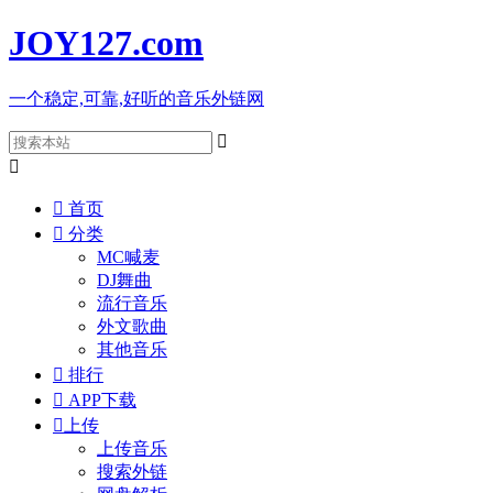
JOY127
.com
一个稳定,可靠,好听的音乐外链网



首页

分类
MC喊麦
DJ舞曲
流行音乐
外文歌曲
其他音乐

排行

APP下载

上传
上传音乐
搜索外链