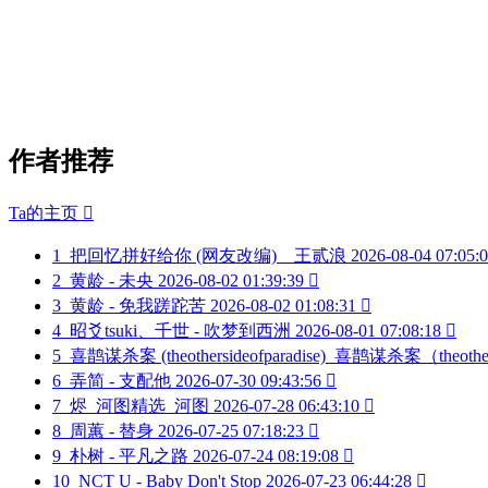
作者推荐
Ta的主页

1
把回忆拼好给你 (网友改编)__王贰浪
2026-08-04 07:05:
2
黄龄 - 未央
2026-08-02 01:39:39

3
黄龄 - 免我蹉跎苦
2026-08-02 01:08:31

4
昭爻tsuki、千世 - 吹梦到西洲
2026-08-01 07:08:18

5
喜鹊谋杀案 (theothersideofparadise)_喜鹊谋杀案（theother
6
弄简 - 支配他
2026-07-30 09:43:56

7
烬_河图精选_河图
2026-07-28 06:43:10

8
周蕙 - 替身
2026-07-25 07:18:23

9
朴树 - 平凡之路
2026-07-24 08:19:08

10
NCT U - Baby Don't Stop
2026-07-23 06:44:28
