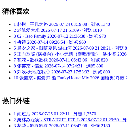
猜你喜欢
1
朴树 - 平凡之路
2026-07-24 08:19:08 · 浏览 1340
2
老鼠爱大米
2026-07-17 21:51:09 · 浏览 1010
3
02 - Isao Family
2026-07-12 21:36:38 · 浏览 970
4
祈祷
2026-07-14 09:26:54 · 浏览 960
5
晨夕之家 - 跟随夏风 游山河
2026-07-09 21:28:21 · 浏览 
6
正向欺骗 (病娇向)_小小无猜（翻唱专辑）_洛少爷
2026
7
花花 - 欲欲欲欲
2026-07-11 06:42:06 · 浏览 820
8
张芸京 - 偏爱
2026-07-14 07:24:31 · 浏览 800
9
刘欢-天地在我心
2026-07-27 17:53:33 · 浏览 800
10
张芸京 - 偏爱(Dj熊 FunkyHouse Mix 2026 国语男)咚鼓
热门外链
1
雨过后
2026-07-25 01:22:11 · 外链 1,2570
2
栗林みな実 - STRAIGHT JET_L
2026-07-22 01:29:50 ·
3
花花 - 欲欲欲欲
2026-07-11 06:42:06 · 外链 2180