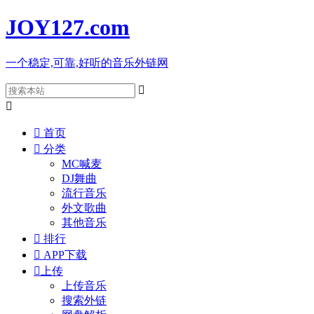
JOY127
.com
一个稳定,可靠,好听的音乐外链网



首页

分类
MC喊麦
DJ舞曲
流行音乐
外文歌曲
其他音乐

排行

APP下载

上传
上传音乐
搜索外链