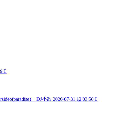
09

sideofparadise）_DJ小欲
2026-07-31 12:03:56
