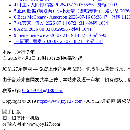
4
叶里 - 人间惊鸿客
2026-07-17 07:55:56 · 外链 1993
5
正向欺骗 (病娇向)_小小无猜（翻唱专辑）_洛少爷
2026
6
Bear McCreary - Anacreon
2026-07-16 05:38:47 · 外链 142
7
张芸京 - 偏爱
2026-07-14 07:24:31 · 外链 1084
8
AZM
2026-08-02 03:29:56 · 外链 1044
9
memememewe
2026-07-21 19:14:52 · 外链 990
10
周蕙 - 替身
2026-07-25 07:18:23 · 外链 847
本站已运行
7
年
自 2019年4月3日 15时13分29秒0毫秒 起
JOY127乐链网 — 免费上传音乐与 MP3，免费生成背景音乐
由于音乐来自网友共享上传，本站未及逐一审核；如有侵权，请
联系邮箱
656199791@139.com
Copyright © 2019
https://www.joy127.com
· JOY127乐链网 版权
扫一扫使用手机版
or 输入网址 www.joy127.com