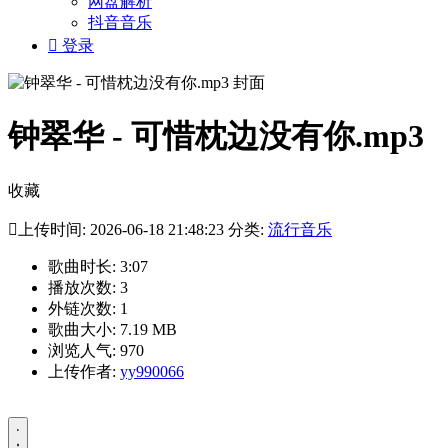
网盘解析
抖音音乐

登录
钟翠华 - 可惜枕边没有你.mp3
收藏

上传时间: 2026-06-18 21:48:23 分类:
流行音乐
歌曲时长: 3:07
播放次数: 3
外链次数: 1
歌曲大小: 7.19 MB
浏览人气: 970
上传作者:
yy990066