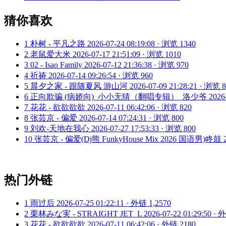
猜你喜欢
1
朴树 - 平凡之路
2026-07-24 08:19:08 · 浏览 1340
2
老鼠爱大米
2026-07-17 21:51:09 · 浏览 1010
3
02 - Isao Family
2026-07-12 21:36:38 · 浏览 970
4
祈祷
2026-07-14 09:26:54 · 浏览 960
5
晨夕之家 - 跟随夏风 游山河
2026-07-09 21:28:21 · 浏览 
6
正向欺骗 (病娇向)_小小无猜（翻唱专辑）_洛少爷
2026
7
花花 - 欲欲欲欲
2026-07-11 06:42:06 · 浏览 820
8
张芸京 - 偏爱
2026-07-14 07:24:31 · 浏览 800
9
刘欢-天地在我心
2026-07-27 17:53:33 · 浏览 800
10
张芸京 - 偏爱(Dj熊 FunkyHouse Mix 2026 国语男)咚鼓
热门外链
1
雨过后
2026-07-25 01:22:11 · 外链 1,2570
2
栗林みな実 - STRAIGHT JET_L
2026-07-22 01:29:50 ·
3
花花 - 欲欲欲欲
2026-07-11 06:42:06 · 外链 2180