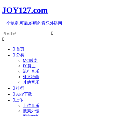
JOY127
.com
一个稳定,可靠,好听的音乐外链网



首页

分类
MC喊麦
DJ舞曲
流行音乐
外文歌曲
其他音乐

排行

APP下载

上传
上传音乐
搜索外链