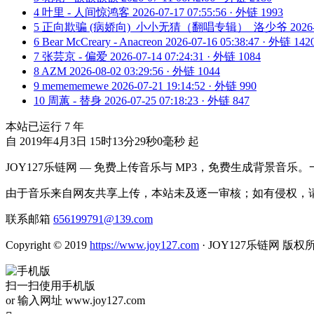
4
叶里 - 人间惊鸿客
2026-07-17 07:55:56 · 外链 1993
5
正向欺骗 (病娇向)_小小无猜（翻唱专辑）_洛少爷
2026
6
Bear McCreary - Anacreon
2026-07-16 05:38:47 · 外链 142
7
张芸京 - 偏爱
2026-07-14 07:24:31 · 外链 1084
8
AZM
2026-08-02 03:29:56 · 外链 1044
9
memememewe
2026-07-21 19:14:52 · 外链 990
10
周蕙 - 替身
2026-07-25 07:18:23 · 外链 847
本站已运行
7
年
自 2019年4月3日 15时13分29秒0毫秒 起
JOY127乐链网 — 免费上传音乐与 MP3，免费生成背景音乐
由于音乐来自网友共享上传，本站未及逐一审核；如有侵权，请
联系邮箱
656199791@139.com
Copyright © 2019
https://www.joy127.com
· JOY127乐链网 版权
扫一扫使用手机版
or 输入网址 www.joy127.com