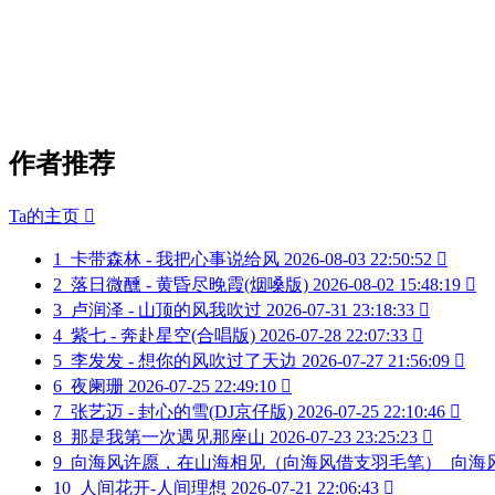
作者推荐
Ta的主页

1
卡带森林 - 我把心事说给风
2026-08-03 22:50:52

2
落日微醺 - 黄昏尽晚霞(烟嗓版)
2026-08-02 15:48:19

3
卢润泽 - 山顶的风我吹过
2026-07-31 23:18:33

4
紫七 - 奔赴星空(合唱版)
2026-07-28 22:07:33

5
李发发 - 想你的风吹过了天边
2026-07-27 21:56:09

6
夜阑珊
2026-07-25 22:49:10

7
张艺迈 - 封心的雪(DJ京仔版)
2026-07-25 22:10:46

8
那是我第一次遇见那座山
2026-07-23 23:25:23

9
向海风许愿，在山海相见（向海风借支羽毛笔）_向海
10
人间花开-人间理想
2026-07-21 22:06:43
