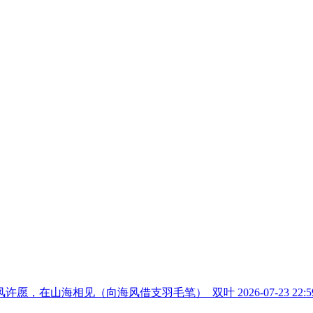
风许愿，在山海相见（向海风借支羽毛笔）_双叶
2026-07-23 22:5