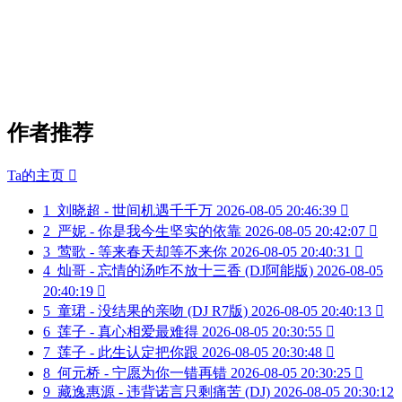
作者推荐
Ta的主页

1
刘晓超 - 世间机遇千千万
2026-08-05 20:46:39

2
严妮 - 你是我今生坚实的依靠
2026-08-05 20:42:07

3
莺歌 - 等来春天却等不来你
2026-08-05 20:40:31

4
灿哥 - 忘情的汤咋不放十三香 (DJ阿能版)
2026-08-05
20:40:19

5
童珺 - 没结果的亲吻 (DJ R7版)
2026-08-05 20:40:13

6
莲子 - 真心相爱最难得
2026-08-05 20:30:55

7
莲子 - 此生认定把你跟
2026-08-05 20:30:48

8
何元桥 - 宁愿为你一错再错
2026-08-05 20:30:25

9
藏逸惠源 - 违背诺言只剩痛苦 (DJ)
2026-08-05 20:30:12