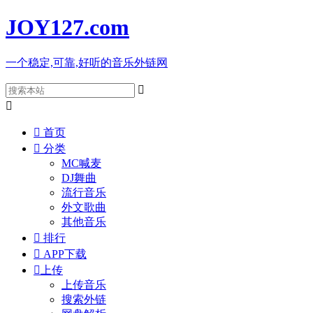
JOY127
.com
一个稳定,可靠,好听的音乐外链网



首页

分类
MC喊麦
DJ舞曲
流行音乐
外文歌曲
其他音乐

排行

APP下载

上传
上传音乐
搜索外链