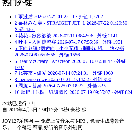
热门外链
1
雨过后
2026-07-25 01:22:11 · 外链 1,2262
2
栗林みな実 - STRAIGHT JET_L
2026-07-22 01:29:50 ·
外链 4361
3
花花 - 欲欲欲欲
2026-07-11 06:42:06 · 外链 2141
4
叶里 - 人间惊鸿客
2026-07-17 07:55:56 · 外链 1951
5
正向欺骗 (病娇向)_小小无猜（翻唱专辑）_洛少爷
2026-07-08 05:06:56 · 外链 1556
6
Bear McCreary - Anacreon
2026-07-16 05:38:47 · 外链
1407
7
张芸京 - 偏爱
2026-07-14 07:24:31 · 外链 1060
8
memememewe
2026-07-21 19:14:52 · 外链 990
9
周蕙 - 替身
2026-07-25 07:18:23 · 外链 825
10
烟把儿乐队 - 纸短情长
2026-07-19 09:55:07 · 外链 824
本站已运行
7
年
自 2019年4月3日 15时13分29秒0毫秒 起
JOY127乐链网 — 免费上传音乐与 MP3，免费生成背景音
乐。一个稳定,可靠,好听的音乐外链网