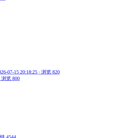
026-07-15 20:18:25 · 浏览 820
 · 浏览 800
 外链 4544