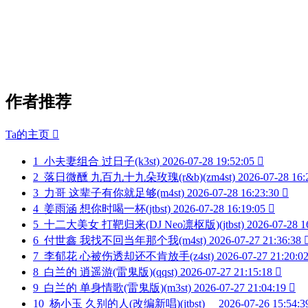
作者推荐
Ta的主页

1
小夫妻组合 过日子(k3st)
2026-07-28 19:52:05

2
落日微醺 九百九十九朵玫瑰(r&b)(zm4st)
2026-07-28 16:
3
力哥 这辈子有你就足够(m4st)
2026-07-28 16:23:30

4
姜雨涵 想你时喝一杯(jtbst)
2026-07-28 16:19:05

5
十二大美女 打靶归来(DJ Neo凛枢版)(jtbst)
2026-07-28 1
6
付世鑫 我找不回当年那个我(m4st)
2026-07-27 21:36:38
7
李郁花 心被伤透却还不肯放手(z4st)
2026-07-27 21:20:0
8
白兰的 逍遥游(雷鬼版)(qqst)
2026-07-27 21:15:18

9
白兰的 单身情歌(雷鬼版)(m3st)
2026-07-27 21:04:19

10
杨小玉 久别的人(改编新唱)(jtbst)__
2026-07-26 15:54:3