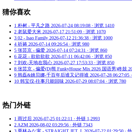
猜你喜欢
1
朴树 - 平凡之路
2026-07-24 08:19:08 · 浏览 1410
2
老鼠爱大米
2026-07-17 21:51:09 · 浏览 1070
3
02 - Isao Family
2026-07-12 21:36:38 · 浏览 1000
4
祈祷
2026-07-14 09:26:54 · 浏览 980
5
张芸京 - 偏爱
2026-07-14 07:24:31 · 浏览 860
6
花花 - 欲欲欲欲
2026-07-11 06:42:06 · 浏览 850
7
刘欢-天地在我心
2026-07-27 17:53:33 · 浏览 850
8
张芸京 - 偏爱(Dj熊 FunkyHouse Mix 2026 国语男)咚鼓
2
9
韩磊&姚贝娜-千百年后谁又记得谁
2026-07-28 06:27:05
10
韩宝仪-往事只能回味
2026-07-29 08:07:04 · 浏览 780
热门外链
1
雨过后
2026-07-25 01:22:11 · 外链 1,2993
2
AZM
2026-08-02 03:29:56 · 外链 7343
3
栗林みな実 - STRAIGHT JET_L
2026-07-22 01:29:50 ·