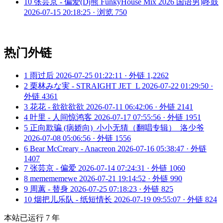
10
张芸京 - 偏爱(Dj熊 FunkyHouse Mix 2026 国语男)咚鼓
2026-07-15 20:18:25 · 浏览 750
热门外链
1
雨过后
2026-07-25 01:22:11 · 外链 1,2262
2
栗林みな実 - STRAIGHT JET_L
2026-07-22 01:29:50 ·
外链 4361
3
花花 - 欲欲欲欲
2026-07-11 06:42:06 · 外链 2141
4
叶里 - 人间惊鸿客
2026-07-17 07:55:56 · 外链 1951
5
正向欺骗 (病娇向)_小小无猜（翻唱专辑）_洛少爷
2026-07-08 05:06:56 · 外链 1556
6
Bear McCreary - Anacreon
2026-07-16 05:38:47 · 外链
1407
7
张芸京 - 偏爱
2026-07-14 07:24:31 · 外链 1060
8
memememewe
2026-07-21 19:14:52 · 外链 990
9
周蕙 - 替身
2026-07-25 07:18:23 · 外链 825
10
烟把儿乐队 - 纸短情长
2026-07-19 09:55:07 · 外链 824
本站已运行
7
年