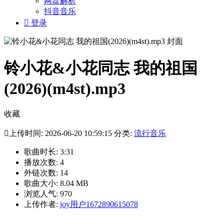
网盘解析
抖音音乐

登录
铃小花&小花同志 我的祖国
(2026)(m4st).mp3
收藏

上传时间: 2026-06-20 10:59:15 分类:
流行音乐
歌曲时长: 3:31
播放次数: 4
外链次数: 14
歌曲大小: 8.04 MB
浏览人气: 970
上传作者:
joy用户1672890615078