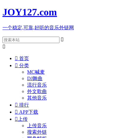
JOY127
.com
一个稳定,可靠,好听的音乐外链网



首页

分类
MC喊麦
DJ舞曲
流行音乐
外文歌曲
其他音乐

排行

APP下载

上传
上传音乐
搜索外链