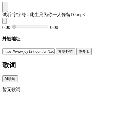
试听
宇宇冷 - 此生只为你一人停留DJ.mp3
0:00
0:00
外链地址
复制外链
更多

歌词
AI歌词
暂无歌词