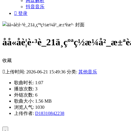
网盘解析
抖音音乐

登录
åå«åè¦è·³è_21ä¸çºªç½æ¼å²_æ±ªè
收藏

上传时间: 2026-06-21 15:49:36 分类:
其他音乐
歌曲时长: 1:07
播放次数: 3
外链次数: 6
歌曲大小: 1.56 MB
浏览人气: 1030
上传作者:
D18310842238