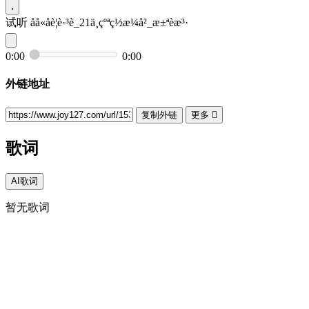
试听
åå«åè¦è·³è_21ä¸çºªç½æ¼å²_æ±ªèæ³·
0:00
0:00
外链地址
复制外链
更多

歌词
AI歌词
暂无歌词