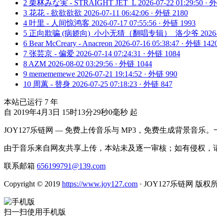
2
栗林みな実 - STRAIGHT JET_L
2026-07-22 01:29:50 ·
3
花花 - 欲欲欲欲
2026-07-11 06:42:06 · 外链 2180
4
叶里 - 人间惊鸿客
2026-07-17 07:55:56 · 外链 1993
5
正向欺骗 (病娇向)_小小无猜（翻唱专辑）_洛少爷
2026
6
Bear McCreary - Anacreon
2026-07-16 05:38:47 · 外链 142
7
张芸京 - 偏爱
2026-07-14 07:24:31 · 外链 1084
8
AZM
2026-08-02 03:29:56 · 外链 1044
9
memememewe
2026-07-21 19:14:52 · 外链 990
10
周蕙 - 替身
2026-07-25 07:18:23 · 外链 847
本站已运行
7
年
自 2019年4月3日 15时13分29秒0毫秒 起
JOY127乐链网 — 免费上传音乐与 MP3，免费生成背景音乐
由于音乐来自网友共享上传，本站未及逐一审核；如有侵权，请
联系邮箱
656199791@139.com
Copyright © 2019
https://www.joy127.com
· JOY127乐链网 版权
扫一扫使用手机版