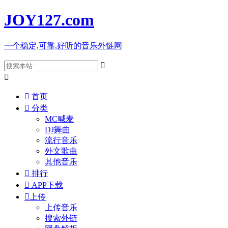
JOY127
.com
一个稳定,可靠,好听的音乐外链网



首页

分类
MC喊麦
DJ舞曲
流行音乐
外文歌曲
其他音乐

排行

APP下载

上传
上传音乐
搜索外链