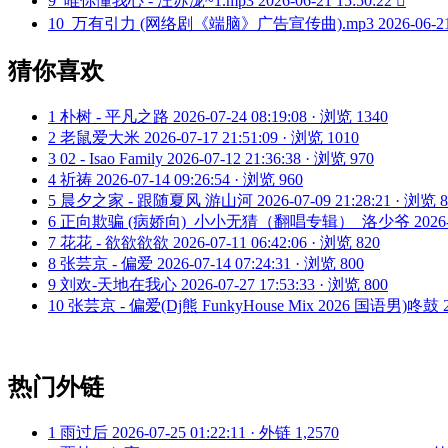
9
唯你懂我心 - 汪苏泷~1.mp3
2026-06-21 15:50:22

10
万有引力 (网络剧《端脑》广告宣传曲).mp3
2026-06-2
猜你喜欢
1
朴树 - 平凡之路
2026-07-24 08:19:08 · 浏览 1340
2
老鼠爱大米
2026-07-17 21:51:09 · 浏览 1010
3
02 - Isao Family
2026-07-12 21:36:38 · 浏览 970
4
祈祷
2026-07-14 09:26:54 · 浏览 960
5
晨夕之家 - 跟随夏风 游山河
2026-07-09 21:28:21 · 浏览 
6
正向欺骗 (病娇向)_小小无猜（翻唱专辑）_洛少爷
2026
7
花花 - 欲欲欲欲
2026-07-11 06:42:06 · 浏览 820
8
张芸京 - 偏爱
2026-07-14 07:24:31 · 浏览 800
9
刘欢-天地在我心
2026-07-27 17:53:33 · 浏览 800
10
张芸京 - 偏爱(Dj熊 FunkyHouse Mix 2026 国语男)咚鼓
热门外链
1
雨过后
2026-07-25 01:22:11 · 外链 1,2570