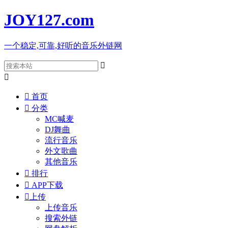
JOY127
.com
一个稳定,可靠,好听的音乐外链网



首页

分类
MC喊麦
DJ舞曲
流行音乐
外文歌曲
其他音乐

排行

APP下载

上传
上传音乐
搜索外链