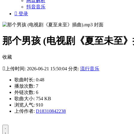
网盘解析
抖音音乐

登录
那个男孩 (电视剧《夏至未至》插
收藏

上传时间: 2026-06-21 15:50:04 分类:
流行音乐
歌曲时长: 0:48
播放次数: 7
外链次数: 6
歌曲大小: 754 KB
浏览人气: 910
上传作者:
D18310842238