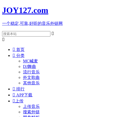
JOY127
.com
一个稳定,可靠,好听的音乐外链网



首页

分类
MC喊麦
DJ舞曲
流行音乐
外文歌曲
其他音乐

排行

APP下载

上传
上传音乐
搜索外链