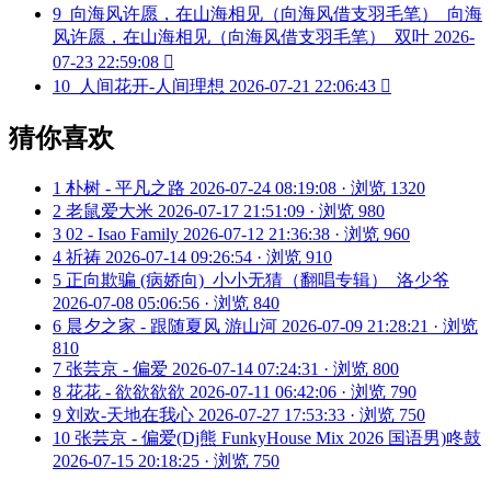
9
向海风许愿，在山海相见（向海风借支羽毛笔）_向海
风许愿，在山海相见（向海风借支羽毛笔）_双叶
2026-
07-23 22:59:08

10
人间花开-人间理想
2026-07-21 22:06:43

猜你喜欢
1
朴树 - 平凡之路
2026-07-24 08:19:08 · 浏览 1320
2
老鼠爱大米
2026-07-17 21:51:09 · 浏览 980
3
02 - Isao Family
2026-07-12 21:36:38 · 浏览 960
4
祈祷
2026-07-14 09:26:54 · 浏览 910
5
正向欺骗 (病娇向)_小小无猜（翻唱专辑）_洛少爷
2026-07-08 05:06:56 · 浏览 840
6
晨夕之家 - 跟随夏风 游山河
2026-07-09 21:28:21 · 浏览
810
7
张芸京 - 偏爱
2026-07-14 07:24:31 · 浏览 800
8
花花 - 欲欲欲欲
2026-07-11 06:42:06 · 浏览 790
9
刘欢-天地在我心
2026-07-27 17:53:33 · 浏览 750
10
张芸京 - 偏爱(Dj熊 FunkyHouse Mix 2026 国语男)咚鼓
2026-07-15 20:18:25 · 浏览 750