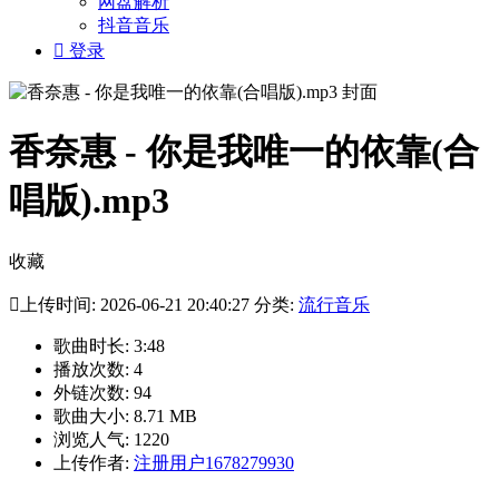
网盘解析
抖音音乐

登录
香奈惠 - 你是我唯一的依靠(合
唱版).mp3
收藏

上传时间: 2026-06-21 20:40:27 分类:
流行音乐
歌曲时长: 3:48
播放次数: 4
外链次数: 94
歌曲大小: 8.71 MB
浏览人气: 1220
上传作者:
注册用户1678279930