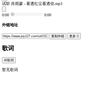
试听
肖雨蒙 - 看透红尘看透你.mp3
0:00
0:00
外链地址
复制外链
更多

歌词
AI歌词
暂无歌词