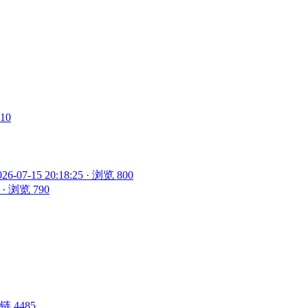
910
026-07-15 20:18:25 · 浏览 800
5 · 浏览 790
 外链 4485