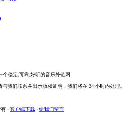
0
。一个稳定,可靠,好听的音乐外链网
与我们联系并出示版权证明，我们将在 24 小时内处理。
所有
·
客户端下载
·
给我们留言