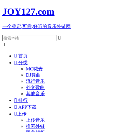
JOY127
.com
一个稳定,可靠,好听的音乐外链网



首页

分类
MC喊麦
DJ舞曲
流行音乐
外文歌曲
其他音乐

排行

APP下载

上传
上传音乐
搜索外链