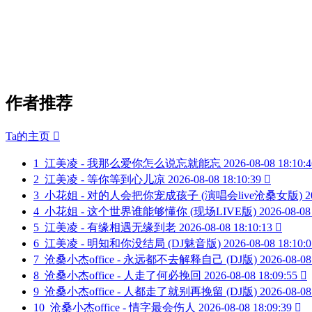
作者推荐
Ta的主页

1
江美凌 - 我那么爱你怎么说忘就能忘
2026-08-08 18:10:4
2
江美凌 - 等你等到心儿凉
2026-08-08 18:10:39

3
小花姐 - 对的人会把你宠成孩子 (演唱会live沧桑女版)
2
4
小花姐 - 这个世界谁能够懂你 (现场LIVE版)
2026-08-08
5
江美凌 - 有缘相遇无缘到老
2026-08-08 18:10:13

6
江美凌 - 明知和你没结局 (DJ魅音版)
2026-08-08 18:10:0
7
沧桑小杰office - 永远都不去解释自己 (DJ版)
2026-08-08
8
沧桑小杰office - 人走了何必挽回
2026-08-08 18:09:55

9
沧桑小杰office - 人都走了就别再挽留 (DJ版)
2026-08-08
10
沧桑小杰office - 情字最会伤人
2026-08-08 18:09:39
