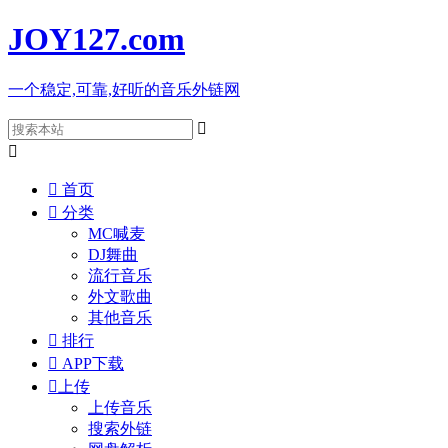
JOY127
.com
一个稳定,可靠,好听的音乐外链网



首页

分类
MC喊麦
DJ舞曲
流行音乐
外文歌曲
其他音乐

排行

APP下载

上传
上传音乐
搜索外链