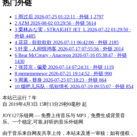
热门外链
1
雨过后
2026-07-25 01:22:11 · 外链 1,2797
2
AZM
2026-08-02 03:29:56 · 外链 5614
3
栗林みな実 - STRAIGHT JET_L
2026-07-22 01:29:50 ·
外链 4485
4
花花 - 欲欲欲欲
2026-07-11 06:42:06 · 外链 2185
5
叶里 - 人间惊鸿客
2026-07-17 07:55:56 · 外链 2014
6
Bear McCreary - Anacreon
2026-07-16 05:38:47 · 外链
1430
7
张芸京 - 偏爱
2026-07-14 07:24:31 · 外链 1119
8
memememewe
2026-07-21 19:14:52 · 外链 990
9
周蕙 - 替身
2026-07-25 07:18:23 · 外链 864
10
烟把儿乐队 - 纸短情长
2026-07-19 09:55:07 · 外链 854
本站已运行
7
年
自 2019年4月3日 15时13分29秒0毫秒 起
JOY127乐链网 — 免费上传音乐与 MP3，免费生成背景音
乐。一个稳定,可靠,好听的音乐外链网
由于音乐来自网友共享上传，本站未及逐一审核；如有侵权，