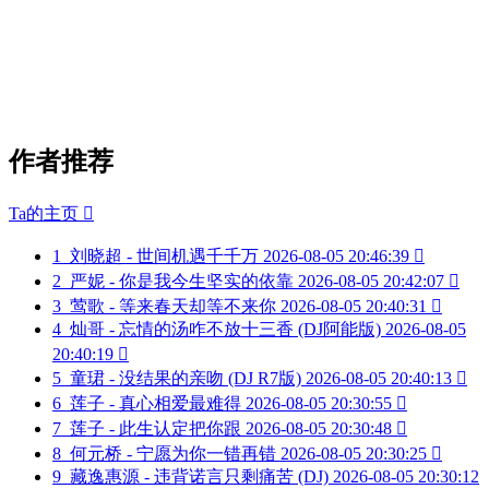
作者推荐
Ta的主页

1
刘晓超 - 世间机遇千千万
2026-08-05 20:46:39

2
严妮 - 你是我今生坚实的依靠
2026-08-05 20:42:07

3
莺歌 - 等来春天却等不来你
2026-08-05 20:40:31

4
灿哥 - 忘情的汤咋不放十三香 (DJ阿能版)
2026-08-05
20:40:19

5
童珺 - 没结果的亲吻 (DJ R7版)
2026-08-05 20:40:13

6
莲子 - 真心相爱最难得
2026-08-05 20:30:55

7
莲子 - 此生认定把你跟
2026-08-05 20:30:48

8
何元桥 - 宁愿为你一错再错
2026-08-05 20:30:25

9
藏逸惠源 - 违背诺言只剩痛苦 (DJ)
2026-08-05 20:30:12