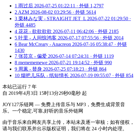
1
雨过后
2026-07-25 01:22:11 · 外链 1,2797
2
AZM
2026-08-02 03:29:56 · 外链 5614
3
栗林みな実 - STRAIGHT JET_L
2026-07-22 01:29:50 ·
外链 4485
4
花花 - 欲欲欲欲
2026-07-11 06:42:06 · 外链 2185
5
叶里 - 人间惊鸿客
2026-07-17 07:55:56 · 外链 2014
6
Bear McCreary - Anacreon
2026-07-16 05:38:47 · 外链
1430
7
张芸京 - 偏爱
2026-07-14 07:24:31 · 外链 1119
8
memememewe
2026-07-21 19:14:52 · 外链 990
9
周蕙 - 替身
2026-07-25 07:18:23 · 外链 864
10
烟把儿乐队 - 纸短情长
2026-07-19 09:55:07 · 外链 854
本站已运行
7
年
自 2019年4月3日 15时13分29秒0毫秒 起
JOY127乐链网 — 免费上传音乐与 MP3，免费生成背景音
乐。一个稳定,可靠,好听的音乐外链网
由于音乐来自网友共享上传，本站未及逐一审核；如有侵权，
请与我们联系并出示版权证明，我们将在 24 小时内处理。