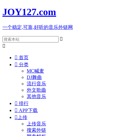
JOY127
.com
一个稳定,可靠,好听的音乐外链网



首页

分类
MC喊麦
DJ舞曲
流行音乐
外文歌曲
其他音乐

排行

APP下载

上传
上传音乐
搜索外链