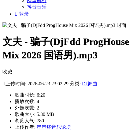
网盘解析
抖音音乐

登录
文夫 - 骗子(DjFdd ProgHouse
Mix 2026 国语男).mp3
收藏

上传时间: 2026-06-23 23:02:29 分类:
DJ舞曲
歌曲时长: 6:20
播放次数: 4
外链次数: 2
歌曲大小: 5.80 MB
浏览人气: 780
上传作者:
串串烧音乐论坛