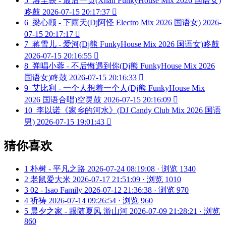
5
洛尘鞅 - 最后一页(Xnan FunkyHouse Mix 2026 国语女)
咚鼓
2026-07-15 20:17:37

6
梁心颐 - 下雨天(Dj阿怪 Electro Mix 2026 国语女)
2026-
07-15 20:17:17

7
蒋雪儿 - 爱河(Dj熊 FunkyHouse Mix 2026 国语女)咚鼓
2026-07-15 20:16:55

8
弹唱小蓉 - 不后悔遇到你(Dj熊 FunkyHouse Mix 2026
国语女)咚鼓
2026-07-15 20:16:33

9
艾比利 - 一个人想着一个人(Dj熊 FunkyHouse Mix
2026 国语合唱)空灵鼓
2026-07-15 20:16:09

10
李以诺《家乡的河水》(DJ Candy Club Mix 2026 国语
男)
2026-07-15 19:01:43

猜你喜欢
1
朴树 - 平凡之路
2026-07-24 08:19:08 · 浏览 1340
2
老鼠爱大米
2026-07-17 21:51:09 · 浏览 1010
3
02 - Isao Family
2026-07-12 21:36:38 · 浏览 970
4
祈祷
2026-07-14 09:26:54 · 浏览 960
5
晨夕之家 - 跟随夏风 游山河
2026-07-09 21:28:21 · 浏览
860