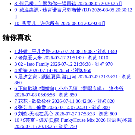
8
何元桥 - 宁愿为你一错再错
2026-08-05 20:30:25

9
藏逸惠源 - 违背诺言只剩痛苦 (DJ)
2026-08-05 20:30:12

10
燕宝儿 - 许你所有
2026-08-04 20:29:04

猜你喜欢
1
朴树 - 平凡之路
2026-07-24 08:19:08 · 浏览 1340
2
老鼠爱大米
2026-07-17 21:51:09 · 浏览 1010
3
02 - Isao Family
2026-07-12 21:36:38 · 浏览 970
4
祈祷
2026-07-14 09:26:54 · 浏览 960
5
晨夕之家 - 跟随夏风 游山河
2026-07-09 21:28:21 · 浏览
860
6
正向欺骗 (病娇向)_小小无猜（翻唱专辑）_洛少爷
2026-07-08 05:06:56 · 浏览 850
7
花花 - 欲欲欲欲
2026-07-11 06:42:06 · 浏览 820
8
张芸京 - 偏爱
2026-07-14 07:24:31 · 浏览 800
9
刘欢-天地在我心
2026-07-27 17:53:33 · 浏览 800
10
张芸京 - 偏爱(Dj熊 FunkyHouse Mix 2026 国语男)咚鼓
2026-07-15 20:18:25 · 浏览 750