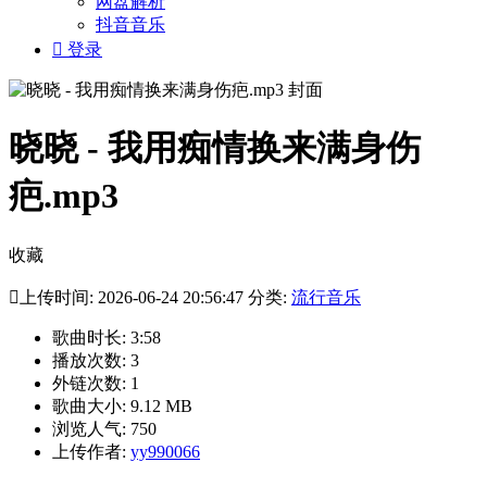
网盘解析
抖音音乐

登录
晓晓 - 我用痴情换来满身伤
疤.mp3
收藏

上传时间: 2026-06-24 20:56:47 分类:
流行音乐
歌曲时长: 3:58
播放次数: 3
外链次数: 1
歌曲大小: 9.12 MB
浏览人气: 750
上传作者:
yy990066