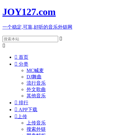
JOY127
.com
一个稳定,可靠,好听的音乐外链网



首页

分类
MC喊麦
DJ舞曲
流行音乐
外文歌曲
其他音乐

排行

APP下载

上传
上传音乐
搜索外链