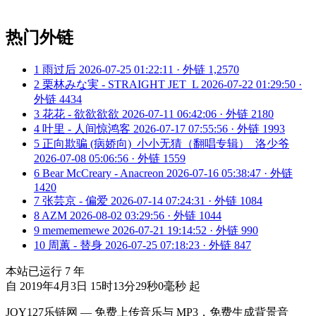
热门外链
1
雨过后
2026-07-25 01:22:11 · 外链 1,2570
2
栗林みな実 - STRAIGHT JET_L
2026-07-22 01:29:50 ·
外链 4434
3
花花 - 欲欲欲欲
2026-07-11 06:42:06 · 外链 2180
4
叶里 - 人间惊鸿客
2026-07-17 07:55:56 · 外链 1993
5
正向欺骗 (病娇向)_小小无猜（翻唱专辑）_洛少爷
2026-07-08 05:06:56 · 外链 1559
6
Bear McCreary - Anacreon
2026-07-16 05:38:47 · 外链
1420
7
张芸京 - 偏爱
2026-07-14 07:24:31 · 外链 1084
8
AZM
2026-08-02 03:29:56 · 外链 1044
9
memememewe
2026-07-21 19:14:52 · 外链 990
10
周蕙 - 替身
2026-07-25 07:18:23 · 外链 847
本站已运行
7
年
自 2019年4月3日 15时13分29秒0毫秒 起
JOY127乐链网 — 免费上传音乐与 MP3，免费生成背景音