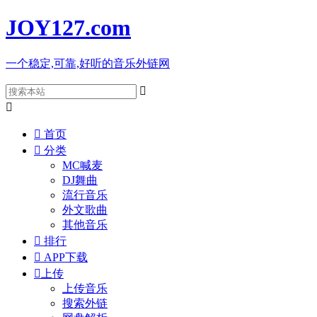
JOY127
.com
一个稳定,可靠,好听的音乐外链网



首页

分类
MC喊麦
DJ舞曲
流行音乐
外文歌曲
其他音乐

排行

APP下载

上传
上传音乐
搜索外链