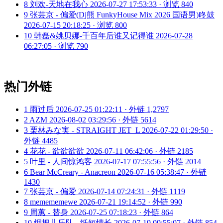
8
刘欢-天地在我心
2026-07-27 17:53:33 · 浏览 840
9
张芸京 - 偏爱(Dj熊 FunkyHouse Mix 2026 国语男)咚鼓
2026-07-15 20:18:25 · 浏览 800
10
韩磊&姚贝娜-千百年后谁又记得谁
2026-07-28
06:27:05 · 浏览 790
热门外链
1
雨过后
2026-07-25 01:22:11 · 外链 1,2797
2
AZM
2026-08-02 03:29:56 · 外链 5614
3
栗林みな実 - STRAIGHT JET_L
2026-07-22 01:29:50 ·
外链 4485
4
花花 - 欲欲欲欲
2026-07-11 06:42:06 · 外链 2185
5
叶里 - 人间惊鸿客
2026-07-17 07:55:56 · 外链 2014
6
Bear McCreary - Anacreon
2026-07-16 05:38:47 · 外链
1430
7
张芸京 - 偏爱
2026-07-14 07:24:31 · 外链 1119
8
memememewe
2026-07-21 19:14:52 · 外链 990
9
周蕙 - 替身
2026-07-25 07:18:23 · 外链 864
10
烟把儿乐队 - 纸短情长
2026-07-19 09:55:07 · 外链 854