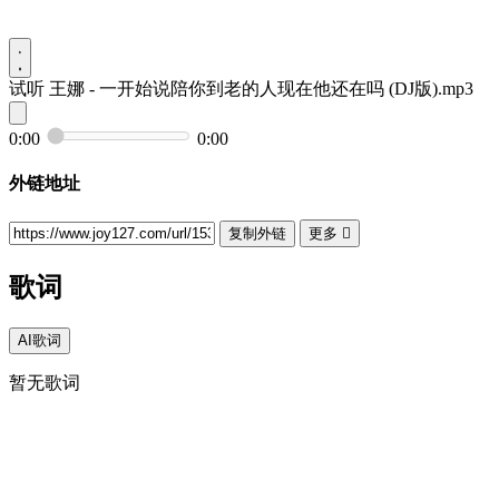
试听
王娜 - 一开始说陪你到老的人现在他还在吗 (DJ版).mp3
0:00
0:00
外链地址
复制外链
更多

歌词
AI歌词
暂无歌词