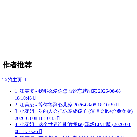
作者推荐
Ta的主页

1
江美凌 - 我那么爱你怎么说忘就能忘
2026-08-08
18:10:46

2
江美凌 - 等你等到心儿凉
2026-08-08 18:10:39

3
小花姐 - 对的人会把你宠成孩子 (演唱会live沧桑女版)
2026-08-08 18:10:33

4
小花姐 - 这个世界谁能够懂你 (现场LIVE版)
2026-08-
08 18:10:26
