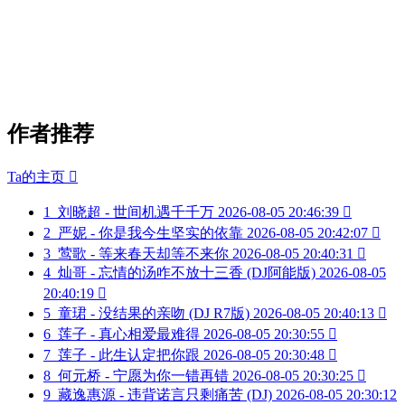
作者推荐
Ta的主页

1
刘晓超 - 世间机遇千千万
2026-08-05 20:46:39

2
严妮 - 你是我今生坚实的依靠
2026-08-05 20:42:07

3
莺歌 - 等来春天却等不来你
2026-08-05 20:40:31

4
灿哥 - 忘情的汤咋不放十三香 (DJ阿能版)
2026-08-05
20:40:19

5
童珺 - 没结果的亲吻 (DJ R7版)
2026-08-05 20:40:13

6
莲子 - 真心相爱最难得
2026-08-05 20:30:55

7
莲子 - 此生认定把你跟
2026-08-05 20:30:48

8
何元桥 - 宁愿为你一错再错
2026-08-05 20:30:25

9
藏逸惠源 - 违背诺言只剩痛苦 (DJ)
2026-08-05 20:30:12