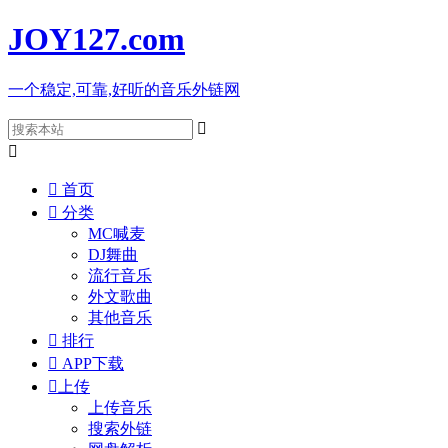
JOY127
.com
一个稳定,可靠,好听的音乐外链网



首页

分类
MC喊麦
DJ舞曲
流行音乐
外文歌曲
其他音乐

排行

APP下载

上传
上传音乐
搜索外链