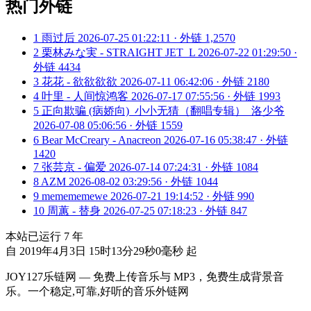
热门外链
1
雨过后
2026-07-25 01:22:11 · 外链 1,2570
2
栗林みな実 - STRAIGHT JET_L
2026-07-22 01:29:50 ·
外链 4434
3
花花 - 欲欲欲欲
2026-07-11 06:42:06 · 外链 2180
4
叶里 - 人间惊鸿客
2026-07-17 07:55:56 · 外链 1993
5
正向欺骗 (病娇向)_小小无猜（翻唱专辑）_洛少爷
2026-07-08 05:06:56 · 外链 1559
6
Bear McCreary - Anacreon
2026-07-16 05:38:47 · 外链
1420
7
张芸京 - 偏爱
2026-07-14 07:24:31 · 外链 1084
8
AZM
2026-08-02 03:29:56 · 外链 1044
9
memememewe
2026-07-21 19:14:52 · 外链 990
10
周蕙 - 替身
2026-07-25 07:18:23 · 外链 847
本站已运行
7
年
自 2019年4月3日 15时13分29秒0毫秒 起
JOY127乐链网 — 免费上传音乐与 MP3，免费生成背景音
乐。一个稳定,可靠,好听的音乐外链网