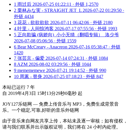
1
雨过后
2026-07-25 01:22:11 · 外链 1,2570
2
栗林みな実 - STRAIGHT JET_L
2026-07-22 01:29:50 ·
外链 4434
3
花花 - 欲欲欲欲
2026-07-11 06:42:06 · 外链 2180
4
叶里 - 人间惊鸿客
2026-07-17 07:55:56 · 外链 1993
5
正向欺骗 (病娇向)_小小无猜（翻唱专辑）_洛少爷
2026-07-08 05:06:56 · 外链 1559
6
Bear McCreary - Anacreon
2026-07-16 05:38:47 · 外链
1420
7
张芸京 - 偏爱
2026-07-14 07:24:31 · 外链 1084
8
AZM
2026-08-02 03:29:56 · 外链 1044
9
memememewe
2026-07-21 19:14:52 · 外链 990
10
周蕙 - 替身
2026-07-25 07:18:23 · 外链 847
本站已运行
7
年
自 2019年4月3日 15时13分29秒0毫秒 起
JOY127乐链网 — 免费上传音乐与 MP3，免费生成背景音
乐。一个稳定,可靠,好听的音乐外链网
由于音乐来自网友共享上传，本站未及逐一审核；如有侵权，
请与我们联系并出示版权证明，我们将在 24 小时内处理。