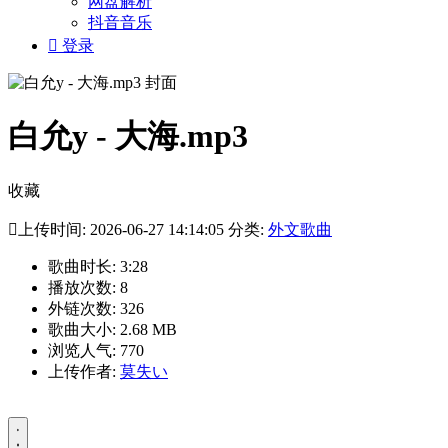
网盘解析
抖音音乐

登录
白允y - 大海.mp3
收藏

上传时间: 2026-06-27 14:14:05 分类:
外文歌曲
歌曲时长: 3:28
播放次数: 8
外链次数: 326
歌曲大小: 2.68 MB
浏览人气: 770
上传作者:
莫失い