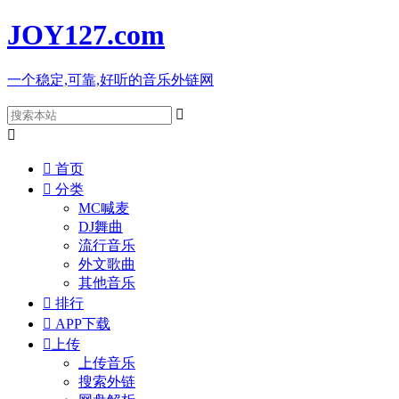
JOY127
.com
一个稳定,可靠,好听的音乐外链网



首页

分类
MC喊麦
DJ舞曲
流行音乐
外文歌曲
其他音乐

排行

APP下载

上传
上传音乐
搜索外链