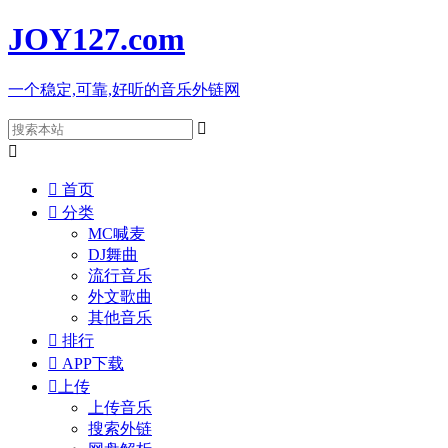
JOY127
.com
一个稳定,可靠,好听的音乐外链网



首页

分类
MC喊麦
DJ舞曲
流行音乐
外文歌曲
其他音乐

排行

APP下载

上传
上传音乐
搜索外链