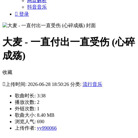
网盘解析
抖音音乐

登录
大麦 - 一直付出一直受伤 (心碎
成殇)
收藏

上传时间: 2026-06-28 18:50:26 分类:
流行音乐
歌曲时长: 3:38
播放次数: 2
外链次数: 1
歌曲大小: 8.40 MB
浏览人气: 690
上传作者:
yy990066