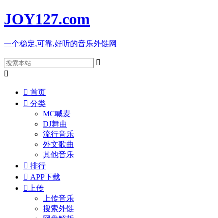
JOY127
.com
一个稳定,可靠,好听的音乐外链网



首页

分类
MC喊麦
DJ舞曲
流行音乐
外文歌曲
其他音乐

排行

APP下载

上传
上传音乐
搜索外链