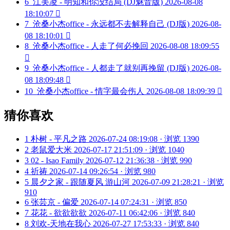
6
江美凌 - 明知和你没结局 (DJ魅音版)
2026-08-08
18:10:07

7
沧桑小杰office - 永远都不去解释自己 (DJ版)
2026-08-
08 18:10:01

8
沧桑小杰office - 人走了何必挽回
2026-08-08 18:09:55

9
沧桑小杰office - 人都走了就别再挽留 (DJ版)
2026-08-
08 18:09:48

10
沧桑小杰office - 情字最会伤人
2026-08-08 18:09:39

猜你喜欢
1
朴树 - 平凡之路
2026-07-24 08:19:08 · 浏览 1390
2
老鼠爱大米
2026-07-17 21:51:09 · 浏览 1040
3
02 - Isao Family
2026-07-12 21:36:38 · 浏览 990
4
祈祷
2026-07-14 09:26:54 · 浏览 980
5
晨夕之家 - 跟随夏风 游山河
2026-07-09 21:28:21 · 浏览
910
6
张芸京 - 偏爱
2026-07-14 07:24:31 · 浏览 850
7
花花 - 欲欲欲欲
2026-07-11 06:42:06 · 浏览 840
8
刘欢-天地在我心
2026-07-27 17:53:33 · 浏览 840