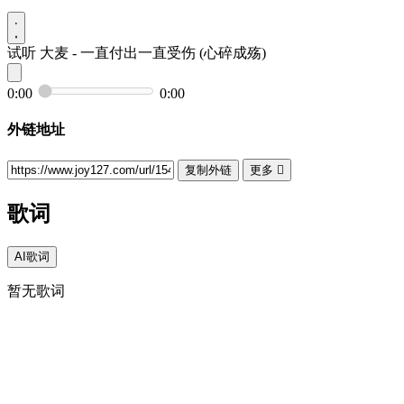
试听
大麦 - 一直付出一直受伤 (心碎成殇)
0:00
0:00
外链地址
复制外链
更多

歌词
AI歌词
暂无歌词