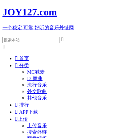
JOY127
.com
一个稳定,可靠,好听的音乐外链网



首页

分类
MC喊麦
DJ舞曲
流行音乐
外文歌曲
其他音乐

排行

APP下载

上传
上传音乐
搜索外链