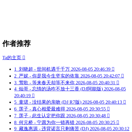
作者推荐
Ta的主页

1
刘晓超 - 世间机遇千千万
2026-08-05 20:46:39

2
严妮 - 你是我今生坚实的依靠
2026-08-05 20:42:07

3
莺歌 - 等来春天却等不来你
2026-08-05 20:40:31

4
灿哥 - 忘情的汤咋不放十三香 (DJ阿能版)
2026-08-05
20:40:19

5
童珺 - 没结果的亲吻 (DJ R7版)
2026-08-05 20:40:13

6
莲子 - 真心相爱最难得
2026-08-05 20:30:55

7
莲子 - 此生认定把你跟
2026-08-05 20:30:48

8
何元桥 - 宁愿为你一错再错
2026-08-05 20:30:25

9
藏逸惠源 - 违背诺言只剩痛苦 (DJ)
2026-08-05 20:30:12