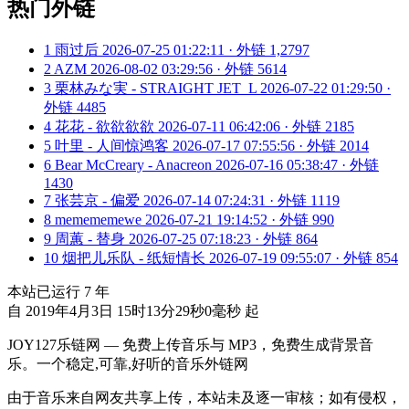
热门外链
1
雨过后
2026-07-25 01:22:11 · 外链 1,2797
2
AZM
2026-08-02 03:29:56 · 外链 5614
3
栗林みな実 - STRAIGHT JET_L
2026-07-22 01:29:50 ·
外链 4485
4
花花 - 欲欲欲欲
2026-07-11 06:42:06 · 外链 2185
5
叶里 - 人间惊鸿客
2026-07-17 07:55:56 · 外链 2014
6
Bear McCreary - Anacreon
2026-07-16 05:38:47 · 外链
1430
7
张芸京 - 偏爱
2026-07-14 07:24:31 · 外链 1119
8
memememewe
2026-07-21 19:14:52 · 外链 990
9
周蕙 - 替身
2026-07-25 07:18:23 · 外链 864
10
烟把儿乐队 - 纸短情长
2026-07-19 09:55:07 · 外链 854
本站已运行
7
年
自 2019年4月3日 15时13分29秒0毫秒 起
JOY127乐链网 — 免费上传音乐与 MP3，免费生成背景音
乐。一个稳定,可靠,好听的音乐外链网
由于音乐来自网友共享上传，本站未及逐一审核；如有侵权，