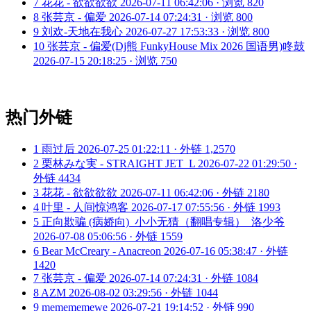
7
花花 - 欲欲欲欲
2026-07-11 06:42:06 · 浏览 820
8
张芸京 - 偏爱
2026-07-14 07:24:31 · 浏览 800
9
刘欢-天地在我心
2026-07-27 17:53:33 · 浏览 800
10
张芸京 - 偏爱(Dj熊 FunkyHouse Mix 2026 国语男)咚鼓
2026-07-15 20:18:25 · 浏览 750
热门外链
1
雨过后
2026-07-25 01:22:11 · 外链 1,2570
2
栗林みな実 - STRAIGHT JET_L
2026-07-22 01:29:50 ·
外链 4434
3
花花 - 欲欲欲欲
2026-07-11 06:42:06 · 外链 2180
4
叶里 - 人间惊鸿客
2026-07-17 07:55:56 · 外链 1993
5
正向欺骗 (病娇向)_小小无猜（翻唱专辑）_洛少爷
2026-07-08 05:06:56 · 外链 1559
6
Bear McCreary - Anacreon
2026-07-16 05:38:47 · 外链
1420
7
张芸京 - 偏爱
2026-07-14 07:24:31 · 外链 1084
8
AZM
2026-08-02 03:29:56 · 外链 1044
9
memememewe
2026-07-21 19:14:52 · 外链 990