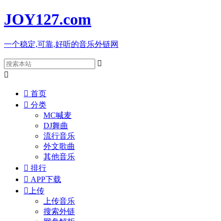
JOY127
.com
一个稳定,可靠,好听的音乐外链网



首页

分类
MC喊麦
DJ舞曲
流行音乐
外文歌曲
其他音乐

排行

APP下载

上传
上传音乐
搜索外链