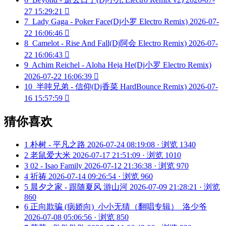
27 15:29:21

7
Lady Gaga - Poker Face(Dj小罗 Electro Remix)
2026-07-
22 16:06:46

8
Camelot - Rise And Fall(Dj阿会 Electro Remix)
2026-07-
22 16:06:43

9
Achim Reichel - Aloha Heja He(Dj小罗 Electro Remix)
2026-07-22 16:06:39

10
半吨兄弟 - 信仰(Dj香菜 HardBounce Remix)
2026-07-
16 15:57:59

猜你喜欢
1
朴树 - 平凡之路
2026-07-24 08:19:08 · 浏览 1340
2
老鼠爱大米
2026-07-17 21:51:09 · 浏览 1010
3
02 - Isao Family
2026-07-12 21:36:38 · 浏览 970
4
祈祷
2026-07-14 09:26:54 · 浏览 960
5
晨夕之家 - 跟随夏风 游山河
2026-07-09 21:28:21 · 浏览
860
6
正向欺骗 (病娇向)_小小无猜（翻唱专辑）_洛少爷
2026-07-08 05:06:56 · 浏览 850